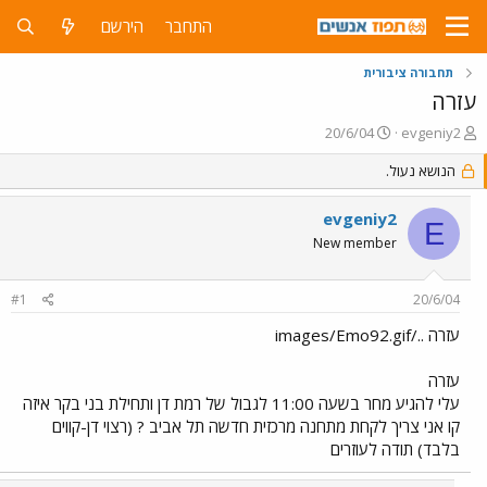
התחבר
הירשם
תחבורה ציבורית
עזרה
פ
פ
20/6/04
evgeniy2
ו
ו
ת
הנושא נעול.
ר
ח
ס
ה
ם
evgeniy2
E
נ
ב
New member
ו
ת
ש
א
א
ר
#1
20/6/04
י
ך
עזרה ../images/Emo92.gif
עזרה
עלי להגיע מחר בשעה 11:00 לגבול של רמת דן ותחילת בני בקר איזה
קו אני צריך לקחת מתחנה מרכזית חדשה תל אביב ? (רצוי דן-קווים
בלבד) תודה לעוזרים