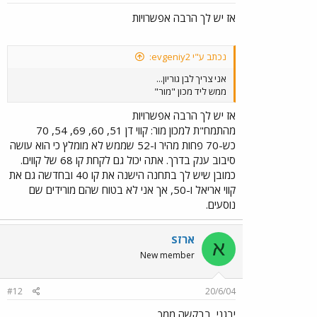
אז יש לך הרבה אפשרויות
נכתב ע"י evgeniy2:
אני צריך לבן גוריון...
ממש ליד מכון "מור"
אז יש לך הרבה אפשרויות
מהתמח"ת למכון מור: קווי דן 51, 60, 69, 54, 70
כש-70 פחות מהיר ו-52 שממש לא מומלץ כי הוא עושה
סיבוב ענק בדרך. אתה יכול גם לקחת קו 68 של קווים.
כמובן שיש לך בתחנה הישנה את קו 40 ובחדשה גם את
קווי אריאל ו-50, אך אני לא בטוח שהם מורידים שם
נוסעים.
ארזS
א
New member
#12
20/6/04
יבגני, בבקשה ממך