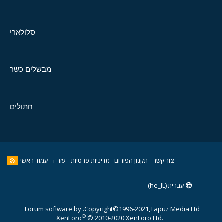
סלולארי
מבשלים כשר
חתולים
צור קשר
תקנון הפורום
מדיניות פרטיות
עזרה
עמוד ראשי
עברית (he_IL)
Forum software by
Copyright©1996-2021,Tapuz Media Ltd.
®
XenForo
© 2010-2020 XenForo Ltd.