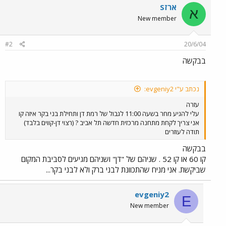
ארזS
א
New member
#2
20/6/04
בבקשה
נכתב ע"י evgeniy2:
עזרה
עלי להגיע מחר בשעה 11:00 לגבול של רמת דן ותחילת בני בקר איזה קו
אני צריך לקחת מתחנה מרכזית חדשה תל אביב ? (רצוי דן-קווים בלבד)
תודה לעוזרים
בבקשה
קו 60 או קו 52 . שניהם של "דן" ושניהם מגיעים לסביבת המקום
שביקשת. אני מניח שהתכוונת לבני ברק ולא לבני בקר...
evgeniy2
E
New member