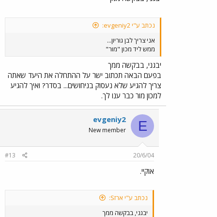
נכתב ע"י evgeniy2:
אני צריך לבן גוריון...
ממש ליד מכון "מור"
יבגני, בבקשה ממך
בפעם הבאה תכתוב ישר על ההתחלה את היעד שאתה
צריך להגיע שלא נעסוק בניחושים... בסדר? ואיך להגיע
למכון מור כבר ענו לך.
evgeniy2
E
New member
#13
20/6/04
אוקיי.
נכתב ע"י ארזS:
יבגני, בבקשה ממך