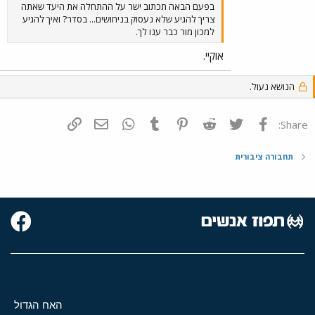
בפעם הבאה תכתוב ישר על ההתחלה את היעד שאתה
צריך להגיע שלא נעסוק בניחושים... בסדר? ואיך להגיע
למכון מור כבר ענו לך.
אוקיי.
הנושא נעול.
פייסבוק
Twitter
Reddit
Pinterest
Tumblr
WhatsApp
דואר אלקטרוני
הוסף קישור
Share:
תחבורה ציבורית
האח הגדול