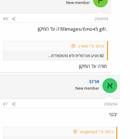
New member
#8
20/6/04
../images/Emo45.gifתודה על התיקון
נכתב ע"י טוארג:
82 מגיע מכרמלית ולא מהתמח"ת...
תודה על התיקון
ארזS
א
New member
#7
20/6/04
יבגני
נכתב ע"י evgeniy2: