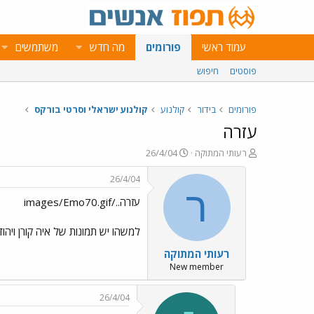
עמוד ראשי
פורומים
מה חדש
משתמשים
פוסטים
חיפוש
פורומים
בידור
קולנוע
קולנוע ישראלי וסרטי בורקס
עזרה
פ
פ
רעותי המתוקה
26/4/04
ו
ו
ת
ר
26/4/04
ח
ס
ר
עזרה../images/Emo70.gif
ה
ם
נ
ב
ו
ת
למשהו יש תמונות של איה קורן ויהודה
ש
א
רעותי המתוקה
א
ר
י
New member
ך
26/4/04