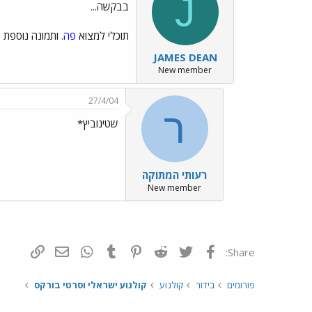
J
בבקשה...
תוכלי למצוא
פה
. ותמונה נוספת
ל
JAMES DEAN
New member
27/4/04
ר
שטינוביץ*
רעותי המתוקה
New member
פייסבוק
Twitter
Reddit
Pinterest
Tumblr
WhatsApp
דואר אלקטרונ
הוסף קי
Share:
פורומים
בידור
קולנוע
קולנוע ישראלי וסרטי בורקס