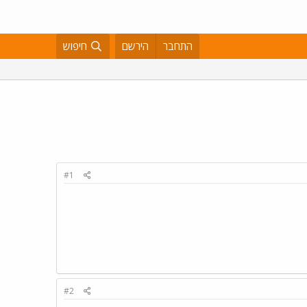
התחבר
הירשם
חיפוש
#1
#2