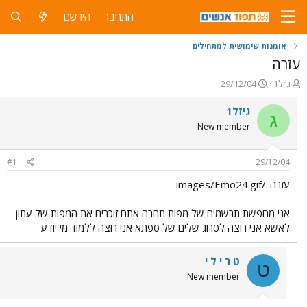
התחבר
הירשם
אומנות שימושית למתחילים
עזרה
פ
פ
גיזל1
29/12/04
ו
ו
ת
ר
גיזל1
ג
ח
ס
New member
ה
ם
נ
ב
ו
ת
#1
29/12/04
ש
א
א
ר
עזרה../images/Emo24.gif
י
ך
אני מחפשת תרשמים של מפות תחרה אתם זוכרים את המפות של עתון
לאשא אני רוצה לסרוג שלים של ספתא אני רוצה ללמוד מי יודע
ט ר י ל י
ט
New member