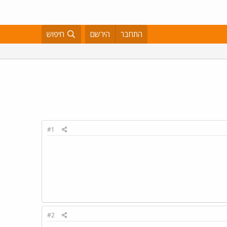
התחבר
הירשם
חיפוש
#1
#2