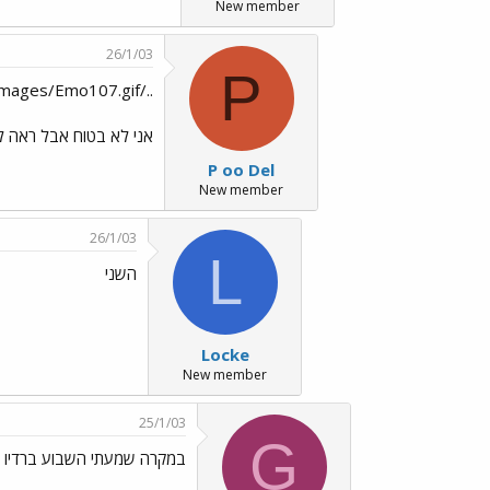
New member
26/1/03
P
../images/Emo107.gif בסרט הוא אומר בדיוק איפה זה
אני לא בטוח אבל ראה לי פרק 17 פסוק 25 או להפך פ
P oo Del
New member
26/1/03
L
השני
Locke
New member
25/1/03
G
במקרה שמעתי השבוע ברדיו