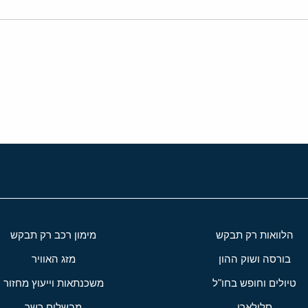
י
שור
הלוואות רק תבקש
מימון רכב רק תבקש
בורסה ושוק ההון
מזג האוויר
טיולים וחופש בחו"ל
משכנתאות וייעוץ מחזור
סלולארי
מבשלים כשר