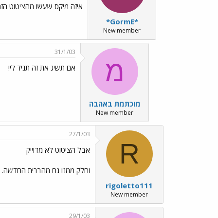
איזה מיקס שעשו מהציטוט הזה,
*GormE*
New member
31/1/03
מ
אם תשיג את זה תגיד לי!
מוכתמת באהבה
New member
27/1/03
R
אבל הציטוט לא מדוייק
וחלק ממנו גם מהברית החדשה. the path of the rightous man וכו´ לא נמצא ביחזקאל בכלל
rigoletto111
New member
29/1/03