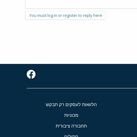
You must log in or register to reply here.
הלוואות לעסקים רק תבקש
מכוניות
תחבורה ציבורית
חתולים