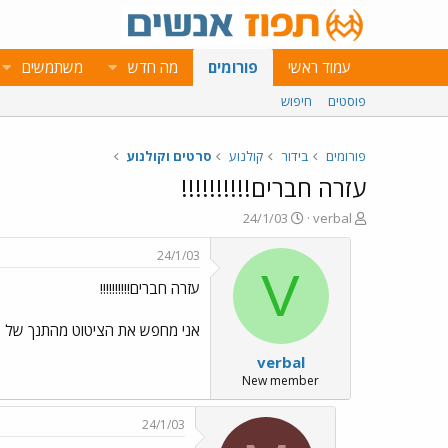
עמוד ראשי
פורומים
מה חדש
משתמשים
פוסטים
חיפוש
פורומים
בידור
קולנוע
סרטים וקולנוע
עזרה חברים!!!!!!!!!!
פ
פ
24/1/03
verbal
ו
ו
ת
ר
24/1/03
ח
ס
V
עזרה חברים!!!!!!!!!!
ה
ם
נ
ב
ו
ת
אני מחפש את הציטוט מהתנך של סמ
ש
א
verbal
א
ר
י
New member
ך
24/1/03