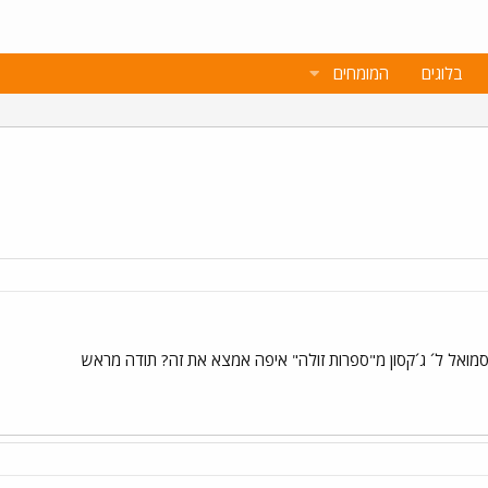
בלוגים
המומחים
ואל ל´ ג´קסון מ"ספרות זולה" איפה אמצא את זה? תודה מראש