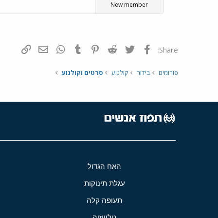
New member
פייסבוק
Twitter
Reddit
Pinterest
Tumblr
WhatsApp
דואר אלקטרונ
הוסף קי
Share:
פורומים
בידור
קולנוע
סרטים וקולנוע
האח הגדול
עגלת תינוקות
תעופה קלה
טלוויזיה