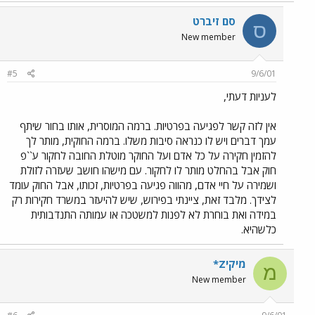
סם זיברט
ס
New member
#5
9/6/01
לעניות דעתי,
אין לזה קשר לפגיעה בפרטיות. ברמה המוסרית, אותו בחור שיתף
עמך דברים ויש לו כנראה סיבות משלו. ברמה החוקית, מותר לך
להזמין חקירה על כל אדם ועל החוקר מוטלת החובה לחקור ע``פ
חוק אבל בהחלט מותר לו לחקור. עם מישהו חושב שעזרה לזולת
ושמירה על חיי אדם, מהווה פגיעה בפרטיות, זכותו, אבל החוק עומד
לצידך. מלבד זאת, ציינתי בפירוש, שיש להיעזר במשרד חקירות רק
במידה ואת בוחרת לא לפנות למשטכה או עמותה התנדבותית
כלשהיא.
מיקיZ*
מ
New member