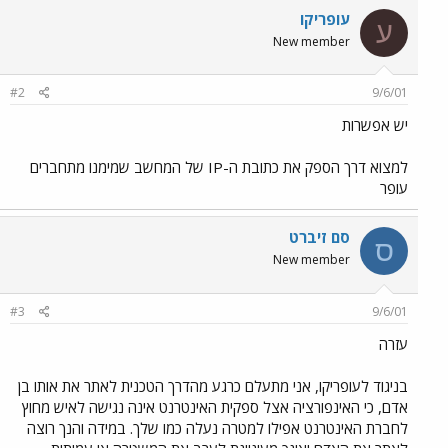
עופריקו
ע
New member
#2
9/6/01
יש אפשרות
למצוא דרך הספק את כתובת ה-IP של המחשב שמימנו מתחברים
עופר
סם זיברט
ס
New member
#3
9/6/01
עזרה
בניגוד לעופריקו, אני מתעלם כרגע מהדרך הטכנית לאתר את אותו בן
אדם, כי האינפורציה אצל ספקית האינטרנט אינה נגישה לאיש מחוץ
לחברת האינטרנט אפילו למטרה נעלה כמו שלך. במידה והנך רוצה