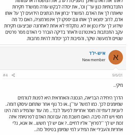
לאתר את האדם ואינך מעוניינת לערב את המשטרה או עמותות
התנדבותיות כגון ער``ן וכו`, את יכולה לבקש עזרה ממשרד חקירות
שיאתרו לך את האדם. המשרד יבחון את הנתונים הידועים לך על אותו
אדם, לרוב ימצאו לך אותו וגם יספקו לך אינפורמציה, האם כל מה
שידוע לך עליו נכון או לא. נתקלתי לא אחת לאחרונה שביצענו חקירות
עקב התכתבות באינטרנט ולאחר בדיקה הוברר כי האדם מסר פרטים
שגויים ולמעשה שיקר, והסיבות לכך יכולות להיות מרובות.
איש-ילד
א
New member
#4
9/6/01
מיקי...
הדרך היחידה הבריאה, הנכונה והאחראית היא לפנות לגורמים
שמיומנים לכך. כמו למשל ער``ן...או כל גוף אחר שתחום עיסוקו דומה..
לעניות דעתי זה חוסר אחריות לפעול לבד... מה עוד שהמידע הזה הינו
חסוי ויש לזה סיבה. האם חשבת מה עם זכות האדם לפרטיות? איזה
זכות יש לך ``לפרוץ`` אליו לחיים...? אם יש לך חשש... אז אנא, גלי
אחריות והעבירי את המידע למי שמיומן בטיפול כזה...