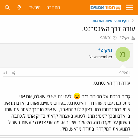
התחבר
הירשם
חקירות פרטיות והצצות
עזרה דרך האינטרנט.
פ
פ
מיקיZ*
9/6/01
ו
ו
ת
ר
מיקיZ*
מ
ח
ס
New member
ה
ם
נ
ב
ו
ת
#1
9/6/01
ש
א
א
ר
עזרה דרך האינטרנט.
י
ך
קודם ברכות על הפורום הזה
. לענייננו. יש לי שאלה, אם אני
מתכתבת עם מישהו דרך האינטרנט, בפורום מסויים, ואותו בן אדם מדאיג
אותי בהתנהגותו כמו- רצון שלו להתאבד, יש איזשהו דרך לאתר את אותו
בן אדם ובכך למנוע ממנו לפגוע בעצמו? קראתי בדיוק אתמול,כתבה
בעיתון על מקרה כזה. השאלה שלי היא, מה אני צריכה לעשות בשביל
למנוע את המקרה?. בתודה מראש, מיקי.