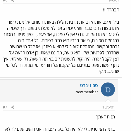
#6
9/6/01
הבהרה !!!
ביליתי עם אותו אדם את מרבית הלילה באותו הפורום על מנת לעודד
אותו בצורה הכי טובה שאני יכולה. אני לא פעלתי בשום דרך שיכולה
לפגוע באותו האדם, גם כי אין לי סמכות, אמצעים, ונסיון. פניתי במכתב
למנהלת הפורום, כי את דבריו הוא כתב בפורום, וכל אחד היה
נבהל.וביקשתי מהנהלת לעזור לי למצוא פיתרון. אז לכל מי שחושב
שחדרתי לפרטיות שלו, הוא טועה, מה גם שאותו בן אדם הראה על
רצון לקבל עזרה.והיה זקוק לתשומת לב באותה השעה. רק שאלתי, איך
ניתן לעשות זאת. בנתיים,הכל שקט.והכל חזר על מקומו. תודה לכל מי
שהגיב. מיקי.
סם זיברט
ס
New member
#7
10/6/01
תנוח דעתך
ברמה המוסרית, לי לא היה כל בעיה עם זה ואני חושב שגם לך לא