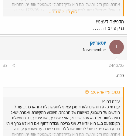
אחרת! מהן הזכויות שלי מה הוא צריך לתת לי כשמפטר אותי ימי התראה
מראש? פיצויים? חשוב לציין שיצאתי לחופשת לידה ב-17/2/05 הלידה
לחץ כדי להרחיב...
היתה ב-6/3/05 מה גם יש בידי תלוש משכורת מיוני, בו קיבלתי הבראה, +
כל ימי החופש שהיו צבורים. אשמח לתשובה תודה
מקפיצה לעצמי!
מ ק פ י צ ה . . . . .
יוסאריאן
י
New member
#3
24/12/05
ככה.
נכתב ע"י אמא 26:
עזרה דחוף!
עבדתי כ - 9 חודשים ולאחר מכן יצאתי לחופשת לידה והארכתי בעוד 7
חודשים על חשבוני, באישורו של המנהל. השבוע התקשרתי ואמרתי שאני
רוצה לחזור. אך הוא אמר שכרגע הוא לא צריך, ואם יצטרך, גם כממאלת
מקום(פעם ב...) הוא יודיע לי. אני צריכה עבודה דחוף! אם הוא לא צריך אותי
כרגע הוא חייב לפטר! לפחות אוכל לחתום בלשכה עד שאמצע עבודה
אחרת! מהן הזכויות שלי מה הוא צריך לתת לי כשמפטר אותי ימי התראה