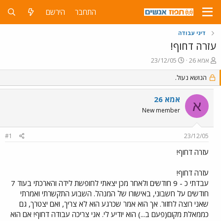
התחבר
הירשם
דיני עבודה
עזרה דחוף!
פ
פ
אמא 26
23/12/05
ו
ו
ת
הנושא נעול.
ר
ח
ס
ה
ם
אמא 26
א
נ
ב
New member
ו
ת
ש
א
א
ר
#1
23/12/05
י
ך
עזרה דחוף!
עזרה דחוף!
עבדתי כ - 9 חודשים ולאחר מכן יצאתי לחופשת לידה והארכתי בעוד 7
חודשים על חשבוני, באישורו של המנהל. השבוע התקשרתי ואמרתי
שאני רוצה לחזור. אך הוא אמר שכרגע הוא לא צריך, ואם יצטרך, גם
כממאלת מקום(פעם ב...) הוא יודיע לי. אני צריכה עבודה דחוף! אם הוא