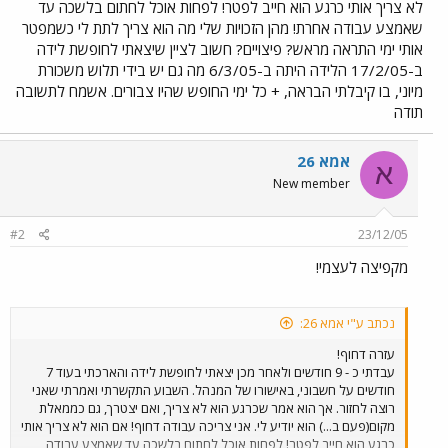
לא צריך אותי כרגע הוא חייב לפטר! לפחות אוכל לחתום בלשכה עד
שאמצע עבודה אחרת! מהן הזכויות שלי מה הוא צריך לתת לי כשמפטר
אותי ימי התראה מראש? פיצויים? חשוב לציין שיצאתי לחופשת לידה
ב-17/2/05 הלידה היתה ב-6/3/05 מה גם יש בידי תלוש משכורת
מיוני, בו קיבלתי הבראה, + כל ימי החופש שהיו צבורים. אשמח לתשובה
תודה
אמא 26
א
New member
#2
23/12/05
מקפיצה לעצמי!
נכתב ע"י אמא 26:
עזרה דחוף!
עבדתי כ - 9 חודשים ולאחר מכן יצאתי לחופשת לידה והארכתי בעוד 7
חודשים על חשבוני, באישורו של המנהל. השבוע התקשרתי ואמרתי שאני
רוצה לחזור. אך הוא אמר שכרגע הוא לא צריך, ואם יצטרך, גם כממאלת
מקום(פעם ב...) הוא יודיע לי. אני צריכה עבודה דחוף! אם הוא לא צריך אותי
כרגע הוא חייב לפטר! לפחות אוכל לחתום בלשכה עד שאמצע עבודה