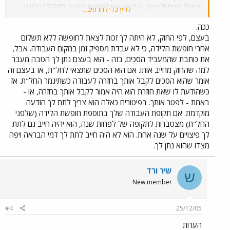
מראש? פיצויים? חשוב לציין שיצאתי לחופשת לידה ב-17/2/05 הלידה
לחץ כדי להרחיב...
היתה ב-6/3/05 מה גם יש בידי תלוש משכורת מיוני, בו קיבלתי הבראה, +
כל ימי החופש שהיו צבורים. אשמח לתשובה תודה
ככה.
בעצם, לפי החוק, לא היתה לך זכות לצאת לחופשה ללא תשלום
אחרי חופשת הלידה, כי לא עבדת מספיק זמן במקום העבודה. אבל,
את כותבת שהמעביד הסכים. בזה - הוא בעצם נתן לך הטבה מעבר
למה שהחוק מחייב אותו. אם הוא הסכים שתצאי לחל"ת, אז בעצם זה
אומר שהוא הסכים לקבל אותך בחזרה לעבודה כשתיגמר החל"ת. אז
כשהודעת לו שאת חוזרת הוא היה אמור לקבל אותך בחזרה, או -
באמת - לפטר אותך. בפיטורים כאלה הוא צריך לתת לך הודעה
מוקדמת. אם תקופת העבודה שלך בתוספת חופשת הלידה (שלפני
החל"ת) מצטברות לתקופה של לפחות שנה, הוא יהיה חייב גם לתת
לך פיצויים על שנה אחת. הוא לא היה חייב לתת לך דמי הבראה ויפה
מצדו שהוא נתן לך.
שיר ורד
ש
New member
#4
25/12/05
הערות