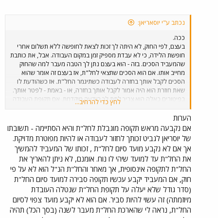
נכתב ע"י יוסאריאן:
ככה.
בעצם, לפי החוק, לא היתה לך זכות לצאת לחופשה ללא תשלום אחרי
חופשת הלידה, כי לא עבדת מספיק זמן במקום העבודה. אבל, את כותבת
שהמעביד הסכים. בזה - הוא בעצם נתן לך הטבה מעבר למה שהחוק
מחייב אותו. אם הוא הסכים שתצאי לחל"ת, אז בעצם זה אומר שהוא
הסכים לקבל אותך בחזרה לעבודה כשתיגמר החל"ת. אז כשהודעת לו
שאת חוזרת הוא היה אמור לקבל אותך בחזרה, או - באמת - לפטר אותך.
בפיטורים כאלה הוא צריך לתת לך הודעה מוקדמת. אם תקופת העבודה
לחץ כדי להרחיב...
שלך בתוספת חופשת הלידה (שלפני החל"ת) מצטברות לתקופה של
לפחות שנה, הוא יהיה חייב גם לתת לך פיצויים על שנה אחת. הוא לא
הערות
היה חייב לתת לך דמי הבראה ויפה מצדו שהוא נתן לך.
אם נקבעה מראש תקופה מוגבלת לחל"ת והיא הסתיימה - תשובתו
של יוסריאן לגביט זכותך לחזור לעבודה או להיות מפוטרת מדויקת.
אך אם לא נקבע מועד סיום לחל"ת , זכותו של המעביד להמשיך
את החל"ת עד למועד שיהי לו נוח. אומנם, לא ניתן להאריך את
החל"ת לתקופה אינסופית, אך מאחר והחל"ת הנ"ל הוא לא על פי
חוק, אם המעביד יקבע עכשיו תקופה סבירה למועד סיום החל"ת
(סדר גודל שלא יעלה על תקופת החל"ת שנטלה העובדת
מיוזמתה) זה עשוי להיות סביר. אם הוא לא יקבע מועד צפוי לסיום
החל"ת, נראה לי שהארכת החל"ת מעבר לשנה (בסך הכל) תהיה