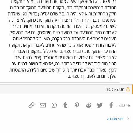
בלתי סבירה. המעסיק רשאי לפטר את העובדת במהלך תקופת
החל"ת הנמשכת ובמקרה כזה, תקופת ההודעה המוקדמת תהיה
חלק מהחל"ת והוא לא יהיה חייב לשלם עליה (בדיוק כפי שיולדת
שמתפטרת במהלך החל"ת עם הודעה מוקדמת כחוק, לא צריכה
לשלם למעסיק בגין העדר הודעה מוקדמת ואיננה מחויבת לחזור
לעבודה מיום ההודעה עד למועד סיום היחסים). גם אם המעסיק
מעוניים לפטר את העובדת בכל מקרה, הוא יכול להחזיר אותה
לעבודה ומיד לפטר אותה, כך שהיא תחויב לעבוד רק את תקופת
ההודעה המוקדמת. לגבי הפצויים, יש לכלול בתקופת העבודה
לצורך פצויים גם שבועיים ראשונים מהחל"ת (יכול להיות שזה
המינימום הנדרש לך כדי לצבור שנה, אז מאוד חשוב להיות ער
לכך). מאחר וכבר עברו יותר מ 9 חודשים מיום הלידה, התפטרות
שלך, תגרום לאובדן הפצויים.
הנושא נעול.
פייסבוק
Twitter
Reddit
Pinterest
Tumblr
WhatsApp
דואר אלקטרוני
הוסף קישור
Share:
דיני עבודה