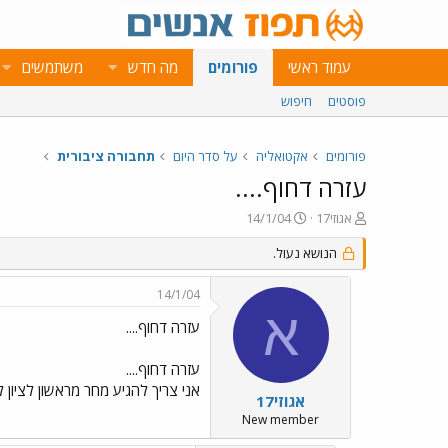
עמוד ראשי
פורומים
מה חדש
משתמשים
פוסטים
חיפוש
פורומים
אקטואליה
על סדר היום
תחבורה ציבורית
עזרה דחוף....
פ
פ
אגוזי17
14/1/04
ו
ו
ת
ר
הנושא נעול.
ח
ס
ה
ם
14/1/04
נ
ב
א
ו
ת
עזרה דחוף....
ש
א
א
ר
עזרה דחוף....
י
אני צריך להגיע מחר מראשון לציון לוינגייט ב7 בבוקר.. מישו יכול לע
ך
אגוזי17
New member