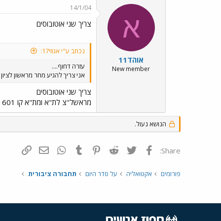
14/1/04
א
צריך שני אוטובוסים
נכתב ע"י אגוזי17:
אוהד11
עזרה דחוף....
New member
אני צריך להגיע מחר מראשון לציון לוינגייט ב7 בבוקר.. מישו יכול ל
צריך שני אוטובוסים
מראשל"צ לת"א ומת"א קו 601 עד פתח וינגייט. לו"ז ניתן לראות באתר של אגד.
הנושא נעול.
פייסבוק
Twitter
Reddit
Pinterest
Tumblr
WhatsApp
דואר אלקטרונ
הוסף קי
Share:
פורומים
אקטואליה
על סדר היום
תחבורה ציבורית