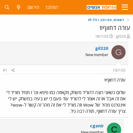
התחבר
הירשם
רשתות, פס רחב ו IP-TV
עזרה דחווף!!
פ
פ
18/1/03
gil320
ו
ו
ת
ר
gil320
G
ח
ס
New member
ה
ם
נ
ב
ו
ת
#1
18/1/03
ש
א
א
ר
עזרה דחווף!!
י
ך
שלום כשאני רוצה להוריד משחק מקאזזה כמו פיפא וכו´ ז תמיד מוריד לי
את זה אבל אז זה אומר לי להוריד עוד פעם כי יש בעיה במשחק. יש לי
אינטרנט מהיר של Wow וזה מוריד לי את זה מהר זה קשור ל-wow?
צריך עזרה דחוווף, תודה רבה גיל.
cganir
C
New member