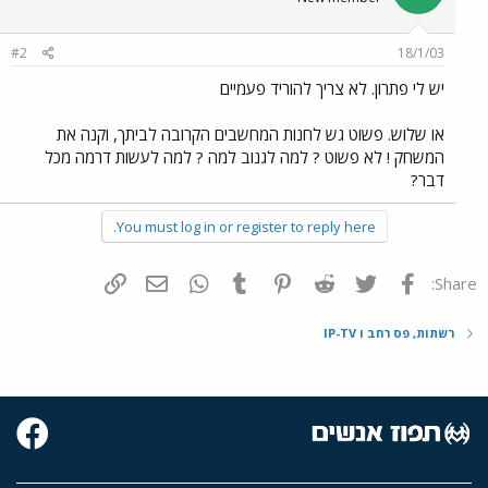
#2
18/1/03
יש לי פתרון. לא צריך להוריד פעמיים
או שלוש. פשוט גש לחנות המחשבים הקרובה לביתך, וקנה את
המשחק ! לא פשוט ? למה לגנוב למה ? למה לעשות דרמה מכל
דבר?
You must log in or register to reply here.
פייסבוק
Twitter
Reddit
Pinterest
Tumblr
WhatsApp
דואר אלקטרוני
הוסף קישור
Share:
רשתות, פס רחב ו IP-TV