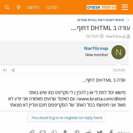
התחבר
הירשם
פיתוח יישומי רשת ובניית אתרים
עזרה ב DHTML דחוף....
פ
פ
15/7/01
NarfGroup
ו
ו
ת
ר
NarfGroup
N
ח
ס
New member
ה
ם
נ
ב
ו
ת
#1
15/7/01
ש
א
א
ר
עזרה ב DHTML דחוף....
י
ך
מישאו יכול לתת לי או ( להכין ) לי סקריפט כמו שיש באתר
www.bratta.com/dhtml/ עם האיגול שרועים מאחורה אני יודע לא
מאוד אני חיפשתי בכול האתר של הסקריפטים חינם ועדיין לא מצאתי
You must log in or register to reply here.
פייסבוק
Twitter
Reddit
Pinterest
Tumblr
WhatsApp
דואר אלקטרוני
הוסף קישור
Share: