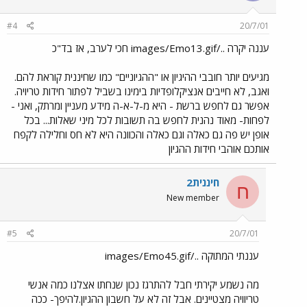
#4
20/7/01
עננה יקרה ../images/Emo13.gif חכי לערב, אז בד"כ
מגיעים יותר חובבי ההיגיון או "ההגיוניים" כמו שחיננית קוראת להם.
ואגב, לא חייבים אנציקלופדיות בימינו בשביל לפתור חידות טריויה.
אפשר גם לחפש ברשת - היא מ-ל-א-ה מידע מעניין ומרתק, ואני -
לפחות- מאוד נהנית לחפש בה תשובות לכל מיני שאלות... בכל
אופן יש פה גם כאלה וגם כאלה והכוונה היא לא חס וחלילה לקפח
אותכם אוהבי חידות ההגיון
חיננית2
ח
New member
#5
20/7/01
עננתי המתוקה ../images/Emo45.gif
מה נשמע יקירתי חבל להתרגז נכון שנחתו אצלנו כמה אנשי
טריוויה מצטיינים. אבל זה לא על חשבון ההגיון.להיפך- ככה