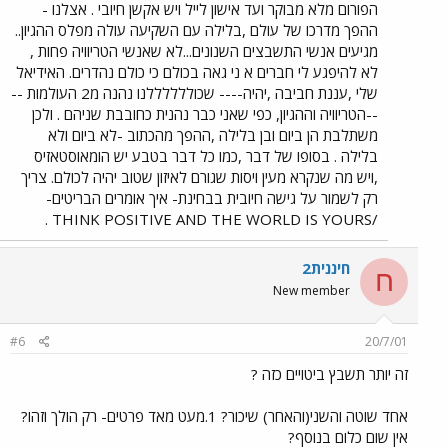
הפורום מלא מבוקר ועד אישון לייל ויש אקשן חיובי . אצלנו -
ההפך מדרכו של עולם ,בלילה עם השקיעה עולה מפלס ההגיון..
מגיעים אנשי התשבצים השנונים...לא שאנשי הטריוויה פחות ,
לא להיפגע לי חברים א ני גאה בכולם כי כולם נהדרים. האידיאל
שלי ,עננת חביבה ,יהיה---- שכוללללללנו נהנה מ2 העולמות --
--הטריוויה וההגיון, כפי שאני כבר נהנית כחובבת שניהם . ולכן
משתלבת הן ביום ובן בלילה ,ההפך מהכתוב -לא ביום ולא
בלילה . בסופו של דבר ,כמו כל דבר בטבע יש הומאוסטאזיס
,ויש מה שנקרא מעין ויסות שגורם לאיזון שטוב יהיה לכולם. צריך
רק לשמור על גישה חיובית בבחינת- איך אומרים הבריטים-
/THINK POSITIVE AND THE WORLD IS YOURS .
חיננית2
ח
New member
#6
20/7/01
זה יותר תשבץ ביטויים כזה ?
אחד שוטה והשני(והאחר) שיכור? 1.מעט מאד פרטים- רק הולך וזהו?
אין שום כלום בנוסף?