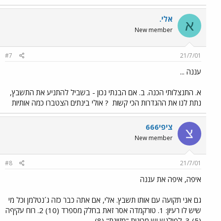
אלי.
א
New member
#7
21/7/01
עננה ...
א. התנצלותי הכנה. ב. אם הבנתי נכון - בשביל להתניע את התשבץ,
נתת לנו את ההגדרות הכי קשות
? אולי בינתים הצטברו כמה אותיות
ציפי666
צ
New member
#8
21/7/01
איפה, איפה את עננה
גם אני תקועה עם אותו תשבץ. אלי, אם אתה כבר כזה ג´נטלמן וכל מי
שיש לו רעיון: 1. טורקמדה אסר זאת בחלק מספרד (10) 2. רוח עקיףה
(5) 3. לפילגש יש מכונית "מזוינת" (8)