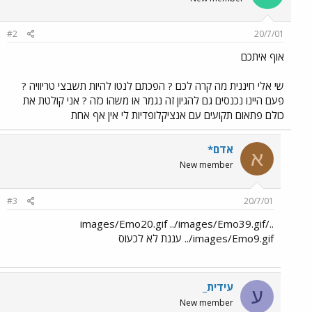
#2
20/7/01
אוף איתכם
שי אלי חיננית מה קרה לכם ? הפכתם לנטו להיות תשבצי טריוויה ?
פעם היינו נכנסים גם להגיון זה נגמר או משהו כזה ? אני קולטת את
כולם פתאום תקועים עם אנציקלופדיות לי אין אף אחת
אדם*
א
New member
#3
20/7/01
../images/Emo20.gif ../images/Emo39.gif
../images/Emo9.gif עננת לא לכעוס
עידית_
ע
New member