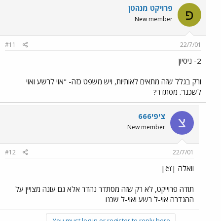
פרויקט מנהטן
פ
New member
#11
22/7/01
2- ניסיון
ורק בגלל שזה מתאים לאותיות, ויש משפט כזה- "אוי לרשע ואוי
לשכנו". מסתדר?
ציפי666
צ
New member
#12
22/7/01
וואלה |ëï|
תודה פרוייקט, לא רק שזה מסתדר נהדר אלא גם עונה מצויין על
ההגדרה אוי-ל רשע ואוי-ל שכנו
You must log in or register to reply here.