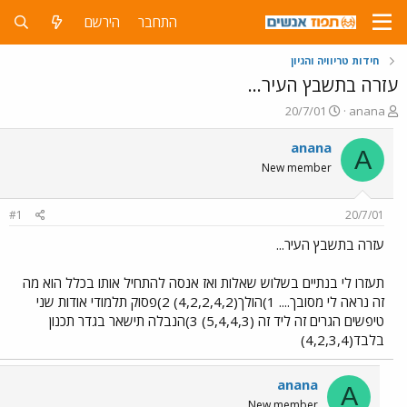
התחבר
הירשם
חידות טריוויה והגיון
עזרה בתשבץ העיר...
פ
פ
20/7/01
anana
ו
ו
ת
ר
anana
A
ח
ס
New member
ה
ם
נ
ב
ו
ת
#1
20/7/01
ש
א
א
ר
עזרה בתשבץ העיר...
י
ך
תעזרו לי בנתיים בשלוש שאלות ואז אנסה להתחיל אותו בכלל הוא מה
זה נראה לי מסובך.... 1)הולך(4,2,2,4,2) 2)פסוק תלמודי אודות שני
טיפשים הגרים זה ליד זה (5,4,4,3) 3)הנבלה תישאר בגדר תכנון
בלבד(4,2,3,4)
anana
A
New member