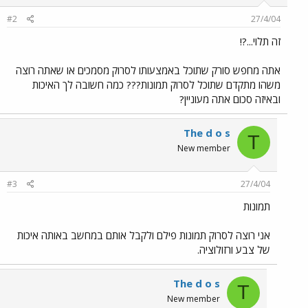
#2
27/4/04
זה תלוי...?!
אתה מחפש סורק שתוכל באמצעותו לסרוק מסמכים או שאתה רוצה
משהו מתקדם שתוכל לסרוק תמונות??? כמה חשובה לך האיכות
ובאיזה סכום אתה מעוניין?
The d o s
T
New member
#3
27/4/04
תמונות
אני רוצה לסרוק תמונות פילם ולקבל אותם במחשב באותה איכות
של צבע ורזולוציה.
The d o s
T
New member