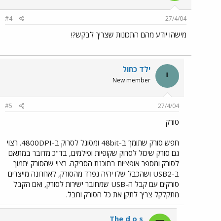
#4
27/4/04
מישהו יודע מהם התכונות שצריך לבקש?!
ילד כחול
י
New member
#5
27/4/04
סורק
חפש סורק שתומך ב-48bit ומסוגל לסרוק ב-4800DPI. רצוי
גם סורק שיכול לסרוק שקופיות ופילמים, בד"כ מדובר במתאם
לסורק ומספר אופציות בתוכנת הסריקה. רצוי שהסורק יתמוך
ב-USB2 ושהכבל שלו יהיה נפרד מהסורק, לאחרונה מייצרים
סורקים עם קבל ה-USB שמחובר ישירות לסורק, ואם הקבל
מתקלקל צריך לתקן את כל הסורק וחבל.
The d o s