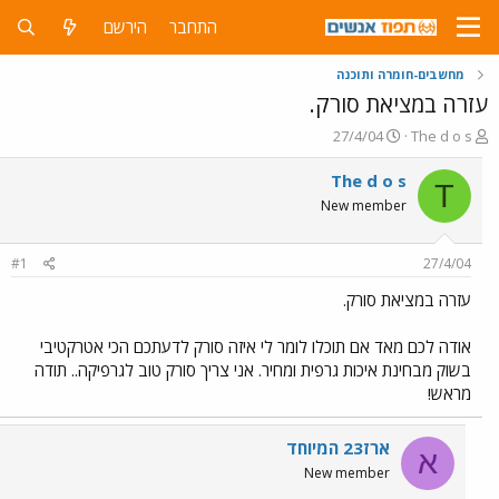
התחבר
הירשם
מחשבים-חומרה ותוכנה
עזרה במציאת סורק.
פ
פ
27/4/04
The d o s
ו
ו
ת
ר
The d o s
T
ח
ס
New member
ה
ם
נ
ב
ו
ת
#1
27/4/04
ש
א
א
ר
עזרה במציאת סורק.
י
ך
אודה לכם מאד אם תוכלו לומר לי איזה סורק לדעתכם הכי אטרקטיבי
בשוק מבחינת איכות גרפית ומחיר. אני צריך סורק טוב לגרפיקה.. תודה
מראש!
ארז23 המיוחד
א
New member