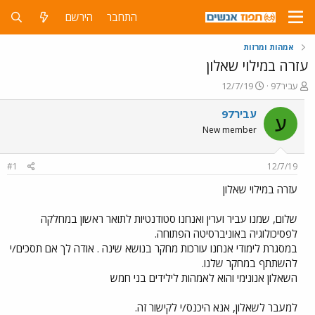
התחבר
הירשם
אמהות ומרזות
עזרה במילוי שאלון
פ
פ
עביר97
12/7/19
ו
ו
ת
ר
עביר97
ע
ח
ס
New member
ה
ם
נ
ב
ו
ת
#1
12/7/19
ש
א
א
ר
עזרה במילוי שאלון
י
ך
שלום, שמנו עביר וערין ואנחנו סטודנטיות לתואר ראשון במחלקה
לפסיכולוגיה באוניברסיטה הפתוחה.
במסגרת לימודי אנחנו עורכות מחקר בנושא שינה . אודה לך אם תסכים/י
להשתתף במחקר שלנו.
השאלון אנונימי והוא לאמהות לילידים בני חמש
למעבר לשאלון, אנא היכנס/י לקישור זה.