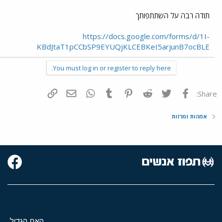
תודה רבה על השתתפותך
https://docs.google.com/forms/d/1I-
KBdJtaT1pCCbSP9EYUQjKLCEBKeI5arjunB7ocBLE
You must log in or register to reply here.
פייסבוק
Twitter
Reddit
Pinterest
Tumblr
WhatsApp
דואר אלקטרוני
הוסף קישור
Share:
אמהות ומרזות
האח הגדול