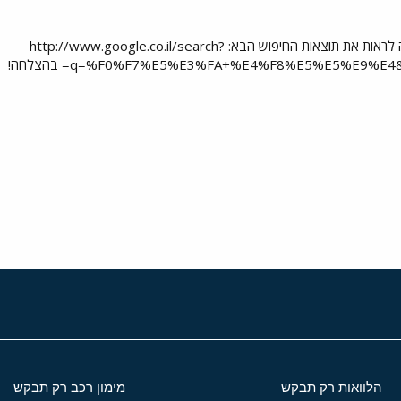
אם אכן כן זה נקרא בעברית, נסה לראות את תוצאות החיפוש הבא: http://www.google.co.il/search?
q=%F0%F7%E5%E3%FA+%E4%F8%E5%E5%E9%E4&= בהצלחה!
י
שור
הלוואות רק תבקש
מימון רכב רק תבקש