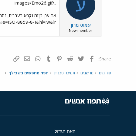
ע
../images/Emo26.gif
ie=ISO-8859-8-I&hl=iw&lr
עמוס מרון
New member
פייסבוק
Twitter
Reddit
Pinterest
Tumblr
WhatsApp
דואר אלקטרונ
הוסף קי
Share:
פורומים
מחשבים
תמיכה טכנית
תפוז מחפשים בשבילך
האח הגדול