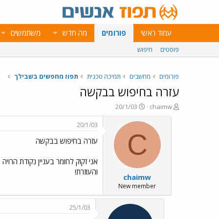
עמוד ראשי
פורומים
מה חדש
משתמשים
פוסטים
חיפוש
פורומים
מחשבים
תמיכה טכנית
תפוז מחפשים בשבילך
עזרה בחיפוש בבקשה
פ
פ
20/1/03
chaimw
ו
ו
ת
ר
20/1/03
ח
ס
C
עזרה בחיפוש בבקשה
ה
ם
נ
ב
ו
ת
אני זקוק לחומר בעניין נקודת הרוי
ש
א
והעוזרת!
chaimw
א
ר
י
New member
ך
25/1/03