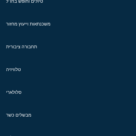
טיולים וחופש בחו"ל
משכנתאות וייעוץ מחזור
תחבורה ציבורית
טלוויזיה
סלולארי
מבשלים כשר