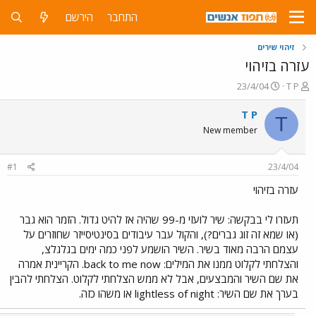
התחבר
הירשם
זיהוי שירים
עזרה בזיהוי
פ
פ
23/4/04
T P
ו
ו
ת
ר
T P
T
ח
ס
New member
ה
ם
נ
ב
ו
ת
#1
23/4/04
ש
א
א
ר
עזרה בזיהוי
י
ך
תעזרו לי בבקשה: שיר לועזי מ-99 שהיה אז להיט גדול. הזמר הוא גבר
(או שמא זה זוג גברים?), והקול עבר עיבודים בסינטיסייזר שחוזרים על
עצמם הרבה מאוד בשיר. השיר הושמע לפני כמה ימים בגלגלצ,
והצלחתי לקלוט ממנו את המילים: back to me now. הקריינית אמרה
את שם השיר והמבצעים, אבל לא ממש הצלחתי לקלוט. הצלחתי להבין
בערך את שם השיר: lightless of night או משהו כזה.