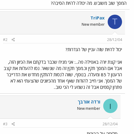
המסך שוב משובש. מה יכולה להיות הסיבה?
TriPax
T
New member
#2
28/12/04
יכול להיות שזה עניין של הגדרות?
אני קצת יורה באפילה פה...: אני מניח שכבר בדקתם את הכיוון הזה,
אבל אם המסך תקין וכ.מסך תקין זה מה שנשאר. נסו להעלות את קצב
הרענון ל 85 ומעלה. בנוסף, שווה לנסות להתקין מחדש את הדרייבר
של המסך. אני חייב להודות שאף אחד מהכיוונים שהצעתי הוא לא
פתרון קסמים אבל זה נשמע לי הכי טוב..
ורדה אורבך
ו
New member
#3
28/12/04
סליחה על הבורות