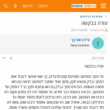
התחבר
הירשם
אינטרנט-דפדפנים
עזרה בבקשה
פ
פ
ורדה אורבך
28/12/04
ו
ו
ת
ר
ורדה אורבך
ו
ח
ס
New member
ה
ם
נ
ב
ו
ת
#1
28/12/04
ש
א
א
ר
עזרה בבקשה
י
ך
על מסך המחשב מופיעים קוים מרצדים, כך שאי אפשר לעבוד אתו.
המסך נבדק ונמצא תקין, ומסך אחר שחובר למחשב הראה גם הוא
תמונה מעוותת. הכרטיס מסך נבדק גם הוא ונמצא תקין. כנ"ל הספק של
המחשב. הבעיה נמשכת כבר חודש. עד אתמול היה לנו פתרון עקום: לא
כיבינו את המחשב. אם כיבינו, היינו צריכים לחכות מספר שעות עד
ההדלקה הבאה, אחרת שוב היו שיבושים. אתמול כיבינו אותו, ומאז לא
חזר לעבוד כמו שצריך. למרות שחיכינו למעלה משתים-עשרה שעות,