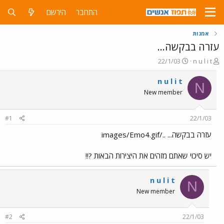
התחבר
הירשם
אמנות
עזרה בבקשה...
פ
פ
22/1/03
n u l i t
ו
ו
ת
ר
n u l i t
N
ח
ס
New member
ה
ם
נ
ב
ו
ת
#1
22/1/03
ש
א
א
ר
עזרה בבקשה... ../images/Emo4.gif
י
ך
יש סיכוי שאתם מזהים את היצירות הבאות ?!!
n u l i t
N
New member
#2
22/1/03