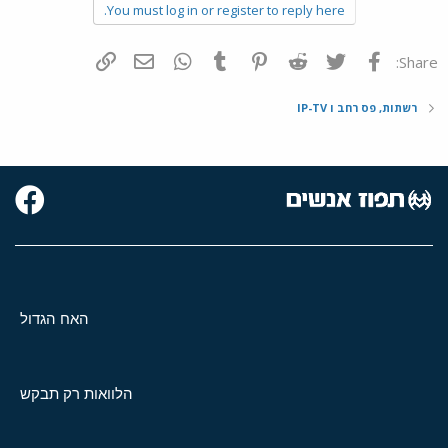
You must log in or register to reply here.
פייסבוק
Twitter
Reddit
Pinterest
Tumblr
WhatsApp
דואר אלקטרוני
הוסף קישור
Share:
רשתות, פס רחב ו IP-TV
האח הגדול
הלוואות רק תבקש