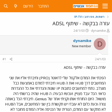
התחבר
הירשם
רשתות, פס רחב ו IP-TV
עזרה בבקשה - שיתוף ADSL
פ
פ
24/1/03
dynamike
ו
ו
ת
ר
dynamike
D
ח
ס
New member
ה
ם
נ
ב
ו
ת
#1
24/1/03
ש
א
א
ר
עזרה בבקשה - שיתוף ADSL
י
ך
הפכתי את המודם אלקטל שלי לראוטר (PRO) וחיברתי אליו את שני
המחשבים דרך HUB ואת ה HUB חיברתי למודם באמצעות כבל
מוצלב. נתתי למחשבים כתובות IP שונות והגדרתי את כל ההגדרות
כראוי. הכל עבד מצויין. ועכשיו הבעיה: ה HUB שהיה ברשותי היה
מושאל. היום החזרתי אותו וקניתי אחר של Genius. חיברתי הכל באותה
צורה וכעת כלום לא עובד! יש תקשורת בין שני המחשבים, אבל הHUB
לא מתקשר עם המודם, הנורית של הכניסה אליה המודם מחובר לא