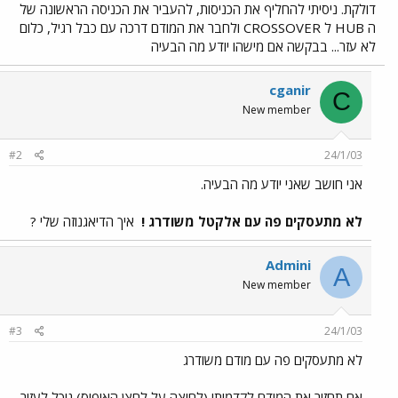
דולקת. ניסיתי להחליף את הכניסות, להעביר את הכניסה הראשונה של
ה HUB ל CROSSOVER ולחבר את המודם דרכה עם כבל רגיל, כלום
לא עזר... בבקשה אם מישהו יודע מה הבעיה
cganir
C
New member
#2
24/1/03
אני חושב שאני יודע מה הבעיה.
לא מתעסקים פה עם אלקטל משודרג !
איך הדיאגנוזה שלי ?
Admini
A
New member
#3
24/1/03
לא מתעסקים פה עם מודם משודרג
אם תחזיר את המודם לקדמותו (לחיצה על לחצן האיפוס) נוכל לעזור