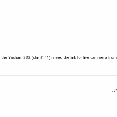
 the Yasham 333 (shmil141) i need the link for live cammera from
ש.