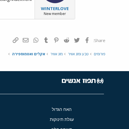
WINTERLOVE
New member
פייסבוק
Twitter
Reddit
Pinterest
Tumblr
WhatsApp
דואר אלקטרונ
הוסף קי
Share:
פורומים
טבע ומזג אוויר
מזג אוויר
אקלים ואטמוספירה
האח הגדול
עגלת תינוקות