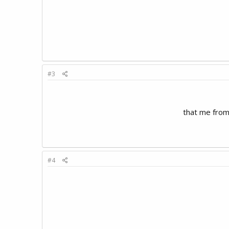
#3
that me from
#4