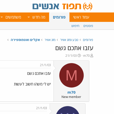
עמוד ראשי
פורומים
מה חדש
משתמשים
פוסטים
חיפוש
פורומים
טבע ומזג אוויר
מזג אוויר
אקלים ואטמוספירה
עזבו אתכם גשם
פ
פ
21/1/03
m70
ו
ו
ת
ר
21/1/03
ח
ס
M
עזבו אתכם גשם
ה
ם
נ
ב
ו
ת
יש לי משהו חשוב לעשות
ש
א
m70
א
ר
י
New member
ך
21/1/03