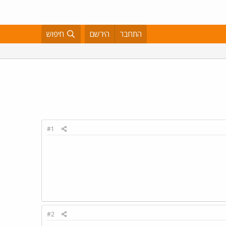
התחבר
הירשם
חיפוש
#1
#2