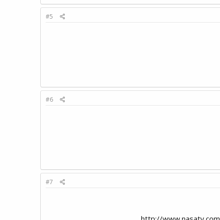
#5
#6
#7