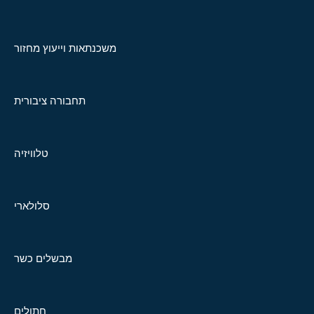
משכנתאות וייעוץ מחזור
תחבורה ציבורית
טלוויזיה
סלולארי
מבשלים כשר
חתולים