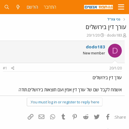
התחבר
הירשם
נכי צה"ל
עורך דין בירושלים
פ
פ
20/1/20
dodo183
ו
ו
ת
ר
dodo183
D
ח
ס
New member
ה
ם
נ
ב
ו
ת
#1
20/1/20
ש
א
א
ר
עורך דין בירושלים
י
ך
אשמח לקבל שם של עורך דין אמין ועם תוצאות בירושלים.תודה
You must log in or register to reply here.
פייסבוק
Twitter
Reddit
Pinterest
Tumblr
WhatsApp
דואר אלקטרוני
הוסף קישור
Share: