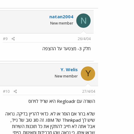
natan2004
N
New member
#9
26/4/04
חלק 3- מצטער על ההצפה
Y. Welis
Y
New member
#10
27/4/04
השורה עם Regloadr היא שריד לוירוס
שלא ברור אם הוסר או לא. כדאי להריץ בדיקה. נראה
שיש לך Thinkpad של IBM. זה סוג טוב של נייד,
אבל אתה לא חייב להתקין את כל תוכנות השירות
שבאו איתו, כי נראה שהן מכבידות ומאיטות. הייתי