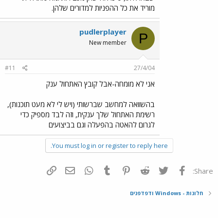
מוריד את כל ההפניות למדורים שלהן.
pudlerplayer
P
New member
#11
27/4/04
אני לא מומחה-אבל קובץ האתחול ענק
בהשוואה למחשב שברשותי (ויש לי לא מעט תוכנות),
רשימת האתחול שלך ענקית, וזה לבד מספיק כדי
לגרום להאטה בהפעלה וגם בביצועים
You must log in or register to reply here.
פייסבוק
Twitter
Reddit
Pinterest
Tumblr
WhatsApp
דואר אלקטרוני
הוסף קישור
Share:
חלונות - Windows ודפדפנים