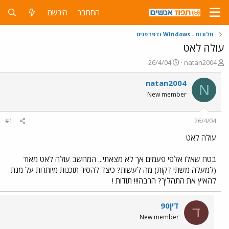
התחבר
הירשם
חלונות - Windows ודפדפנים
עולה לאט
פ
פ
26/4/04
natan2004
ו
ו
ת
ר
natan2004
N
ח
ס
New member
ה
ם
נ
ב
ו
ת
#1
26/4/04
ש
א
א
ר
עולה לאט
י
ך
בטח שאלו אלפי פעמים אך לא מצאתי... המחשב עולה לאט מאוד
(למעלה משתי דקות) מה לעשות? כיצד להסיר תוכנות מיותרות על מנת
להאיץ את התהליך? הרבה!!! תודות !
דין90
ד
New member