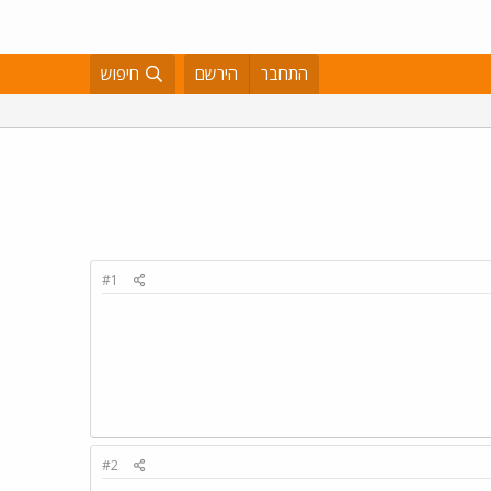
התחבר
הירשם
חיפוש
#1
#2