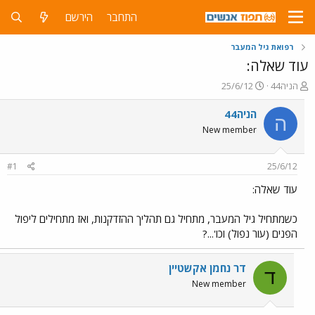
התחבר
הירשם
רפואת גיל המעבר
עוד שאלה:
פ
פ
הניה44
25/6/12
ו
ו
ת
ר
הניה44
ה
ח
ס
New member
ה
ם
נ
ב
ו
ת
#1
25/6/12
ש
א
א
ר
עוד שאלה:
י
ך
כשמתחיל גיל המעבר, מתחיל גם תהליך ההזדקנות, ואז מתחילים ליפול
הפנים (עור נפול) וכו'...?
דר נחמן אקשטיין
ד
New member