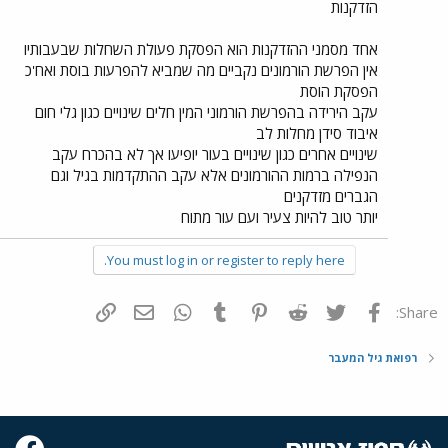
הזדקנות
אחד מסמני ההזדקנות הוא הפסקת פעולת השחלות שבעבותיו
אין הפרשת הורמונים נקביים מה שמביא להפרעות בוסת ואח'כ
הפסקת הוסת
עקב הירידה בהפרשת הורמוני המין חלים שינויים כגון גלי חום
איבוד סידן מחלות לב
שינויים אחרים כגון שינויים בעור יופיעו אך לא בהכרח עקב
הנפילה ברמות ההורמונים אלא עקב ההתקדמות בגיל וגם
הגברים מזדקנים
יותר טוב להיות צעיר ועם עור מתוח
You must log in or register to reply here.
פייסבוק
Twitter
Reddit
Pinterest
Tumblr
WhatsApp
דואר אלקטרוני
הוסף קישור
Share:
רפואת גיל המעבר