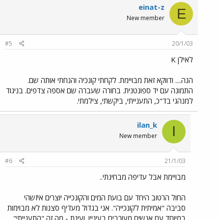
einat-z
E
New member
#5
20/1/03
לאילן K
הנה.... ודווקא זאת מבויימת. לקחתי קונכיה והנחתי אותה שם.
התמונה עם יד ספונטנית. בחורה שעברה שם אספה צדפים. בניגוד
למנהגי בד"כ, התענייתי, ביקשתי, צילמתי.
ilan_k
I
New member
#6
21/1/03
מבויימת אבל עדיפה מבחינתי..
החול הרטוב היחד עם בועת המים והקונכייה יוצרים איזשהי
סביבה "אמיתית לקונכייה". אני בגדול מעדיף סצנות לא מבוימות
במיוחד עם אנשים מעורבים בעיניין. ועינת - מה זה "התענייתי"