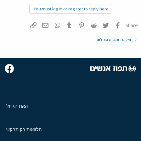
You must log in or register to reply here.
פייסבוק
Twitter
Reddit
Pinterest
Tumblr
WhatsApp
דואר אלקטרוני
הוסף קישור
Share:
צילום - אמנות הצילום
האח הגדול
הלוואות רק תבקש