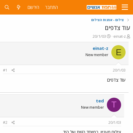
התחבר
הירשם
צילום - אמנות הצילום
עוד צדפים
פ
פ
20/1/03
einat-z
ו
ו
ת
ר
einat-z
E
ח
ס
New member
ה
ם
נ
ב
ו
ת
#1
20/1/03
ש
א
א
ר
עוד צדפים
י
ך
ted
T
New member
#2
20/1/03
צילום מעניין. במיוחד הזוית של היד