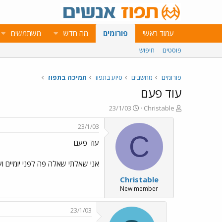
עמוד ראשי
פורומים
מה חדש
משתמשים
פוסטים
חיפוש
פורומים
מחשבים
סיוע בתפוז
תמיכה בתפוז
עוד פעם
פ
פ
23/1/03
Christable
ו
ו
ת
ר
23/1/03
ח
ס
C
עוד פעם
ה
ם
נ
ב
ו
ת
אני שאלתי שאלה פה לפני יומיים ו
ש
א
Christable
א
ר
י
New member
ך
23/1/03