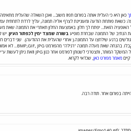
ך
כאן היא כי העלית אותה בפורום תפוז משוב... ואכן השאלה שהעלית מתאימה י
 כשאת פותחת הודעה ומעוניינת לצרף אליה תמונה, עליך לרדת לתחתית עמוד 
 האופציה הזאת... יפתח לך חלון. באמצעות החלון תאתרי את התמונה שאת מעו
את הנתיב של התמונה שבחרת מופיע
בשורה שמצד ימין לכפתור העיון
. יש 
גולשים ברגע שילחצו על התמונה.( אחרי שהעלית את ההודעה).
שאינם מהסוגים המותרים 
בפורמט BMP עלולות להיות מעל המשקל המות
 קיים
מאמר מפורט כאן
, שכדאי לקרוא.
יתה בפורום אחר. תודה רבה.
images/Emo