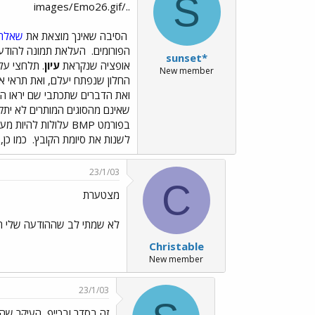
S
../images/Emo26.gif
הסיבה שאינך מוצאת את
שאלת
הפורומים.
העלאת תמונה להודעה:
sunset*
אופציה שנקראת
עיון
. תלחצי על
New member
החלון שנפתח יעלם, ואת תראי 
ואת הדברים שתכתבי שם יראו ה
לשנות את סיומת הקובץ.
כמו כן,
23/1/03
C
מצטערת
לא שמתי לב שההודעה שלי הי
Christable
New member
23/1/03
זה בסדר ובכייף, העיקר שהסתדר../140.gif