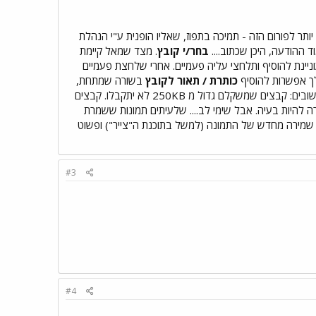
ותר לפורום הזה - תמיכה בתפוז, שאליו הופנית ע"י הנהלת
ההודעה, היכן שכתוב....
בחר/י קובץ
. מצד שמאל קיימת
ניינת להוסיף ותלחצי עליה פעמיים. אחרי שלחצת פעמיים
לך אפשרות להוסיף
כותרת / תאור לקובץ
בשורה שמתחת,
שני דברים חשובים: קבצים שמשקלם גדול מ 250KB לא יתקבלו. קבצים
לא יתקבלו. בהנחה שאת מעלה תמונה "רגילה" מהפורמט BMP,GIF, JPG... לא אמורה להיות בעיה. אבל שימי לב.... שלעיתים תמונות ששמרת
ר, ותצטרכי לשנותן לפורמט אחר כגון JPG וזאת ניתן לעשות ע"י שמירה מחדש של התמונה (למשל בתוכנת ה"צייר") ופשוט
#3
#4