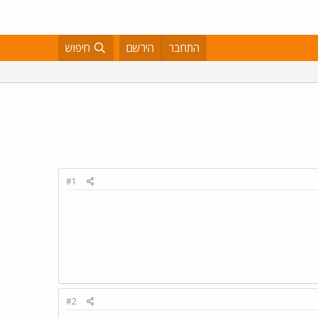
התחבר
הירשם
חיפוש
#1
#2