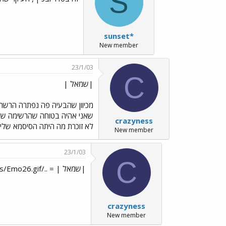
S
sunset*
New member
23/1/03
C
|שמאל |
מכיוון שהבעיה פה נפתרה הרשתי
שאני אהיה בטוחה שהרשימה שלי נ
crazyness
לא זוכרת מה היתה הסיסמא שלי 
New member
23/1/03
C
|שמאל | = ../images/Emo26.gif
crazyness
New member