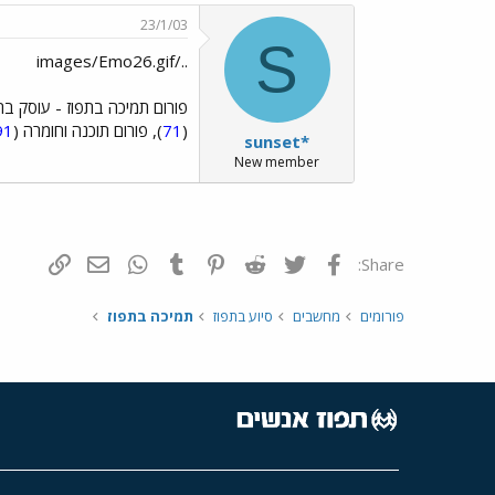
23/1/03
S
../images/Emo26.gif
פורום תמיכה בתפוז - עוסק ב
(
71
), פורום תוכנה וחומרה (
91
sunset*
New member
פייסבוק
Twitter
Reddit
Pinterest
Tumblr
WhatsApp
דואר אלקטרונ
הוסף קי
Share:
פורומים
מחשבים
סיוע בתפוז
תמיכה בתפוז