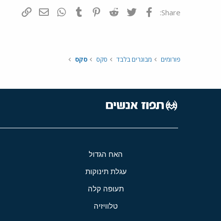
פייסבוק
Twitter
Reddit
Pinterest
Tumblr
WhatsApp
דואר אלקטרונ
הוסף קי
Share:
פורומים
מבוגרים בלבד
סקס
סקס
האח הגדול
עגלת תינוקות
תעופה קלה
טלוויזיה