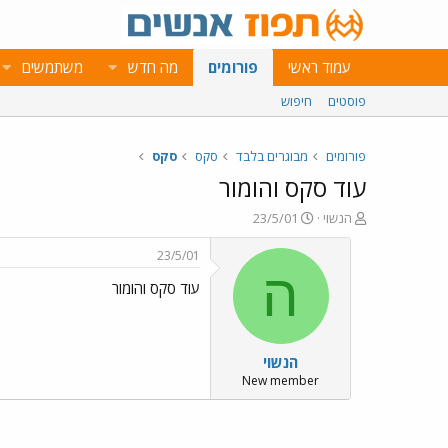
עמוד ראשי
פורומים
מה חדש
משתמשים
פוסטים
חיפוש
פורומים
מבוגרים בלבד
סקס
סקס
עוד סקס והומור
פ
פ
הנשוי
23/5/01
ו
ו
ת
ר
23/5/01
ח
ס
ה
עוד סקס והומור
ה
ם
נ
ב
ו
ת
ש
א
הנשוי
א
ר
י
New member
ך