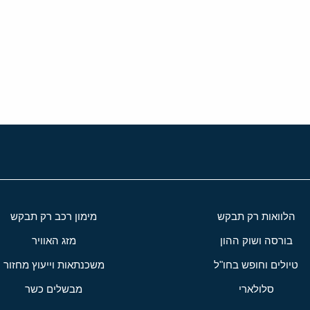
י
שור
הלוואות רק תבקש
מימון רכב רק תבקש
בורסה ושוק ההון
מזג האוויר
טיולים וחופש בחו"ל
משכנתאות וייעוץ מחזור
סלולארי
מבשלים כשר