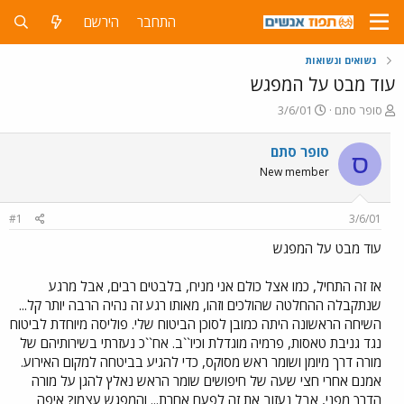
התחבר
הירשם
נשואים ונשואות
עוד מבט על המפגש
פ
פ
סופר סתם
3/6/01
ו
ו
ת
ר
סופר סתם
ס
ח
ס
New member
ה
ם
נ
ב
ו
ת
#1
3/6/01
ש
א
א
ר
עוד מבט על המפגש
י
ך
אז זה התחיל, כמו אצל כולם אני מניח, בלבטים רבים, אבל מרגע
שנתקבלה ההחלטה שהולכים וזהו, מאותו רגע זה נהיה הרבה יותר קל...
השיחה הראשונה היתה כמובן לסוכן הביטוח שלי. פוליסה מיוחדת לביטוח
נגד גניבת טאסות, פרמיה מוגדלת וכיו``ב. אח``כ נעזרתי בשירותיהם של
מורה דרך מיומן ושומר ראש מסוקס, כדי להגיע בביטחה למקום האירוע.
אמנם אחרי חצי שעה של חיפושים שומר הראש נאלץ להגן על מורה
הדרך מפני, אבל נעזוב את זה לפעם אחרת... והמפגש עצמו? איפה