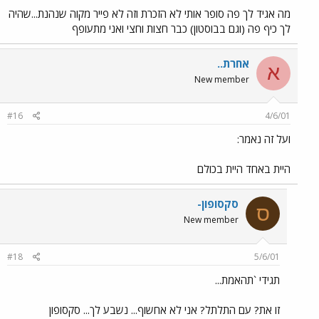
מה אגיד לך פה סופר אותי לא הזכרת וזה לא פייר מקוה שנהנת...שהיה
לך כיף פה (וגם בבוסטון) כבר חצות וחצי ואני מתעופף
אחרת..
א
New member
#16
4/6/01
ועל זה נאמר:
היית באחד היית בכולם
סקסופון-
ס
New member
#18
5/6/01
תגידי `תהאמת...
זו את? עם התלתל? אני לא אחשוף... נשבע לך... סקסופון