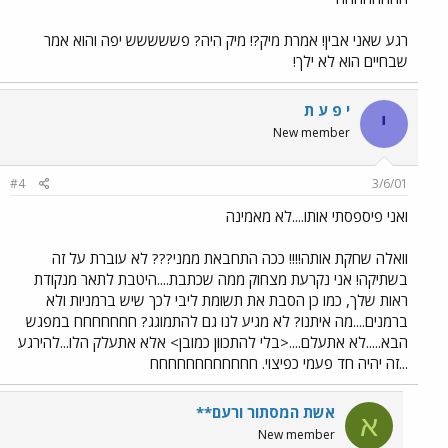
רגע שאני אבין! אמרת מיק?! מיק היה? פששששש יפה והוא אמר
שבחיים הוא לא ילך!
י פ ע ת
י
New member
#4
3/6/01
ואני פיספסתי אותו....לא מאמינה
וואלה שחקת אותה!!!! ככה התחבאת ממני??? לא עוברת על זה
בשתיקה! אני נקרעת מצחוק ממה שכתבת....היטבת לתאר מנקודת
ראות שלך, כמו כן הסבת את תשומת ליבי לכך שיש ברמניות ולא
ברמנים....מה איתנו? לא מגיע לנו גם להתמוגג? חחחחחחח במפגש
הבא.....לא אתעלם....<בלי להתכוון כמובן> אלא אתעלק הלו...להירגע
...זה יהיה חד פעמי כפיצוי. חחחחחחחחחחחח
אשת המסתור ורעם**
א
New member