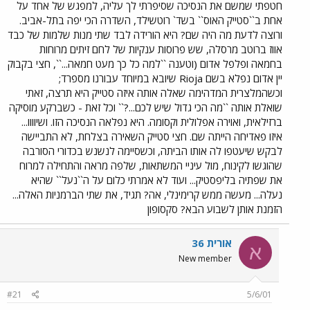
חטפתי שמשם את הנסיכה שסיפרתי לך עליה, למפגש של אחד על
אחת ב``סטייק האוס`` בשד` רוטשילד, השדרה הכי יפה בתל-אביב.
ורוצה לדעת מה היה שם? היא הורידה לבד שתי מנות שלמות של כבד
אווז ברוטב מרסלה, שש פרוסות ענקיות של לחם זיתים מרוחות
בחמאה ופלפל אדום (וטענה ``למה כל כך מעט חמאה...``, חצי בקבוק
יין אדום נפלא בשם Rioja שיובא במיוחד עבורנו מספרד;
וכשהמלצרית המדהימה שאלה אותה איזה סטייק היא תרצה, זאתי
שואלת אותה ``מה הכי גדול שיש לכם...?`` וכל זאת - כשברקע מוסיקה
ברזילאית, ואוירה אפלולית וקסומה. היא נפלאה הנסיכה הזו. ושיוווו...
איזו פאדיחה הייתה שם. חצי סטייק השאירה בצלחת, לא התביישה
לבקש שיעטפו לה אותו הביתה, וכשסיימה לנשנש בכדורי הסורבה
שהוגשו לקינוח, מול עיניי המשתאות, שלפה מראה והתחילה למרוח
את שפתיה בליפסטיק... ועוד לא אמרתי כלום על ה``נעל`` שהיא
נעלה... מעשה ממש קרימינלי, אה? תגיד, את שתי הברמניות האלה...
הזמנת אותן לשבוע הבא? סקסופון
אורית 36
א
New member
#21
5/6/01