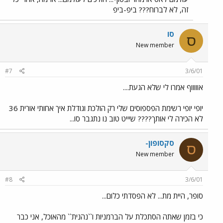
זה, לא לברוח??? ביפ-ביפ
סו
ס
New member
#7
3/6/01
אוווווף אמרו לי שלא הגעת....
יופי יופי רשימת הפספוסים שלי רק הולכת וגודלת איך אחותי אורית 36
לא הכירה לי אותך???? שיייט טוב נו נתגבר סו...
סקסופון-
ס
New member
#8
3/6/01
סופר, היית מת... לא הפסדתי כלום...
כי בזמן שאתה הסתכלת על הברמניות ו``נהנית`` מהאוכל, אני כבר