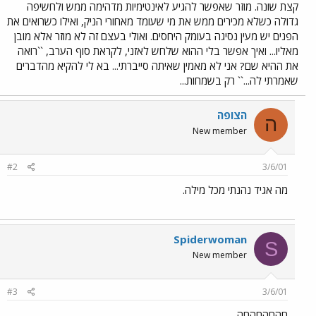
קצת שונה. מוזר שאפשר להגיע לאינטימיות מדהימה ממש ולחשיפה
גדולה כשלא מכירים ממש את מי שעומד מאחורי הניק, ואילו כשרואים את
הפנים יש מעין נסיגה בעומק היחסים. ואולי בעצם זה לא מוזר אלא מובן
מאליו... ואיך אפשר בלי ההוא שלחש לאזני, לקראת סוף הערב, ``רואה
את ההיא שם? אני לא מאמין שאיתה סייברתי... בא לי להקיא מהדברים
שאמרתי לה...`` רק בשמחות...
הצופה
ה
New member
#2
3/6/01
מה אגיד נהנתי מכל מילה.
Spiderwoman
S
New member
#3
3/6/01
חהחהחהחה