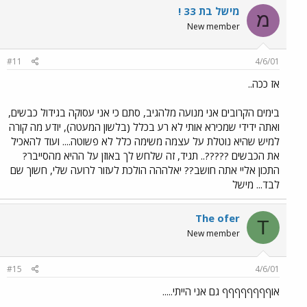
מישל בת 33 !
מ
New member
#11
4/6/01
אז ככה..
בימים הקרובים אני מנועה מלהגיב, סתם כי אני עסוקה בגידול כבשים,
ואתה ידידי שמכירא אותי לא רע בכלל (בלשון המעטה), יודע מה קורה
למיש שהיא נוטלת על עצמה משימה כלל לא פשוטה.... ועוד להאכיל
את הכבשים ?????.. תגיד, זה שלחש לך באוזן על ההיא מהסייבר?
התכון אליי אתה חושב?? יאלההה הולכת לעזור לרועה שלי, חשוך שם
לבד... מישל
The ofer
T
New member
#15
4/6/01
אוףףףףףףףף גם אני הייתי.....