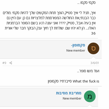
סקסי סקסו ...
איך, תגיד לי איך סטייק הופך תחת המקשים שלך להיות סקסי. מולים
כבר הבנתי,את החולשה המפורסמת למלצריות גם כן. עם היין גם
אין בעיה אבל, סטייק ???? ואני עונה רגע בשם הסופר הברמניות
האלו.... הן לא יהיו שם. שולחת לך חיוך ענק הבוקר חבר שלי אורית
36
סקסופון-
ס
New member
#9
3/6/01
ועוד משו סופר...
What the fuck is סייברתי? סקסופון
מחריבת מסיבות
מ
New member