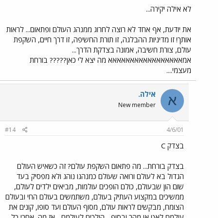
לא אילה יקירה...
את יודעת, אף אחד לא רוצה לחרוג ממנהג העולם ופתאום... לראות
אותך! זו מדיניות ההבלגה, זו תורת החשיפה, זו דרך חיים, השקפת
עולם, צורת חשיבה, אמונה בצדקת הדרך...
אמאאאאאאאאאאאאאאאאא מה יצא לי כאן????? בורחת
מעצמי....
אילה.
א
New member
#14
4/6/01
בצדק C
בצדק בורחת... מה פתאום השקפת עולם? זה כשאיש העולם
הגדול בא לעולם ורואה שעולם כמנהגו נוהג ולא מפסיק בעד
שום הון שבעולם, כולם הופכים עולמות, מביאים ילדים לעולם,
ממשיכים במקצוע העתיק בעולם, משתמשים בעולם החי ובעולם
הצומח, מבקשים לראות עולם, מסוף העולם ועד סופו, קונים את
עולמם לאט או מהר ובסוף... הולכים לעולמם... אז מה, אחרי כל