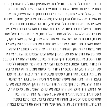
נתחיל... קודם כל מי היה... נתחיל בזה שהפטישון התגלה כטיפוס רך לבב
ומסביר פנים עד מאוד. אמנם תכונות אלה הופנו בעיקר לאורחים ממין
נקבה, אבל מי אני שאקטר... עוד בלטו בנוכחותן זוג הגראציות, שתיאמו
מראש כנראה את מלבושיהן הכהים (שלא לומר שחורים). מסתבר אמנם
שאורית 36 באמת מכירה כל נפש חיה, ורוב הנפשות החיות גם הכירו
אותה... מישל בת 33 היתה עסוקה רוב הערב במפגשי הכרות כאלה או
אחרים. לא פלא שהתעלמה ממני באלגנטיות, אבל בזה עוד נטפל פעם
אחרת, חובבת מרעה שכזאת... מי עוד היה? אה כן, הרקדן שאינו רוקד,
יפעת שאינה מתעייפת, קאט בלו שדמתה דמיון מפתיע ללי 28 (ואפילו
מתלבשת די דומה!!!). תשומת לב גדולה ריכזה מרי-לו כמובן. לו היתה
שומעת את חוות הדעת של מועדון המעריצים הצופים מן הצד, ודאי היו
פניה עוטים את גוון מכנסיה תוך שניות מעטות... הפטריה הסגולה הסתובב
לו בחדר כאובד עצות, חציו עימנו וחציו לא, נראה כמי שמשווע לליטוף
של חיבה, והנה, הנה נכנס לו לחדר עוד טיפוס מוכר... מדוע קמו כולם?
אה... מיק נכנס... חיוך רחב לשפתיו ומבט זחוח למדי. בזוית עיני, אי שם
בקצה החדר אני רואה מישהי ש(עוד)לא מכירה אותו. בטח לא שייכת
לחדר הזה...אין דבר, תוך כמה דקות הענין הזה יתוקן. ועכשיו כמה מילים
על האוכל: היה אוכל. אלה היו כמה מילים על האוכל. אה, סקסו ידידי,
הפסדת זוג ברמניות לעילא ולעילא... ראשה של האחת היה עטוי
פיחלוסים מיני רסטאיים, והאחרת לבשה בלונד, ככה סתם בשביל
החברה... והאווירה? נו, אני משער שכל אחד רואה את הדברים בצורה