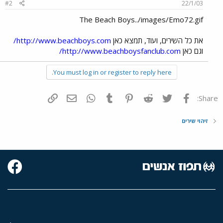
#2
22/1/03
The Beach Boys../images/Emo72.gif
את כל השירים, ועוד, תמצא כאן
http://www.beachboys.com/
וגם כאן
http://www.beachboysfanclub.com/
You must log in or register to reply here.
פייסבוק
Twitter
Reddit
Pinterest
Tumblr
WhatsApp
דואר אלקטרוני
הוסף קישור
Share:
זיהוי שירים