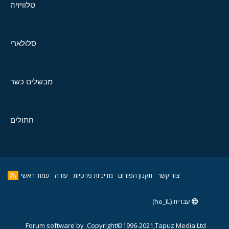
טלוויזיה
סלולארי
מבשלים כשר
חתולים
צור קשר
תקנון הפורום
מדיניות פרטיות
עזרה
עמוד ראשי
עברית (he_IL)
Forum software by
Copyright©1996-2021,Tapuz Media Ltd.