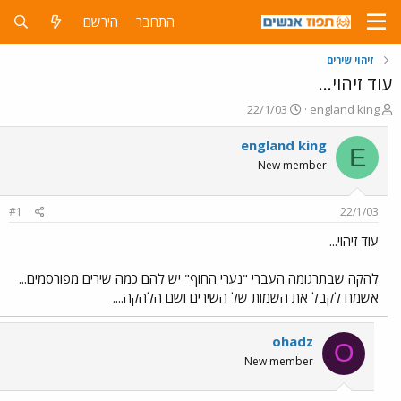
התחבר
הירשם
זיהוי שירים
עוד זיהוי...
פ
פ
22/1/03
england king
ו
ו
ת
ר
england king
E
ח
ס
New member
ה
ם
נ
ב
ו
ת
#1
22/1/03
ש
א
א
ר
עוד זיהוי...
י
ך
להקה שבתרגומה העברי "נערי החוף" יש להם כמה שירים מפורסמים...
אשמח לקבל את השמות של השירים ושם הלהקה....
ohadz
O
New member