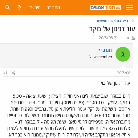
התחבר
הירשם
דייג בצלילה חופשית
עוד דגיגון של בוקר
פ
פ
גומברי
20/5/08
ו
ו
ת
ר
גומברי
ג
ח
ס
New member
ה
ם
נ
ב
ו
ת
#1
20/5/08
ש
א
א
ר
עוד דגיגון של בוקר
י
ך
היום בבוקר, שוב יצאתי לים (אני חולה, הצילו ). שעת יציאה - 5:30
בבוקר. עומק - 10 מטרים (פלוס מינוס). מיקום - מרכז. ציוד - סנפירים
ארוכים, משקפת שנורקל עומר, חליפת אופן סל, גרביים וכפפות עומר,
רובה עומר HF 110, חגורת משקולת גמישה וחגורת משקולות לכתפיים
מחוברת אליה, סניפירים קריסי סאב. שעת תפיסה - 7 בבוקר. דג -
פלמידה 8.6 קילו. תיאור - לוקח אויר למעלה והיא עוברת (דווקא לעצבן
אותי) אז אני מתקרב אליה ושולח לה יריית שיתוק שממנה היא כבר לא