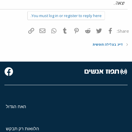
יצאה .
You must log in or register to reply here.
פייסבוק
Twitter
Reddit
Pinterest
Tumblr
WhatsApp
דואר אלקטרוני
הוסף קישור
Share:
דייג בצלילה חופשית
האח הגדול
הלוואות רק תבקש