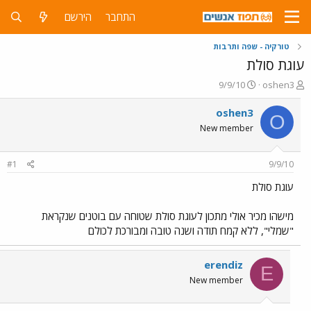
התחבר
הירשם
טורקיה - שפה ותרבות
עוגת סולת
פ
פ
9/9/10
oshen3
ו
ו
ת
ר
oshen3
O
ח
ס
New member
ה
ם
נ
ב
ו
ת
#1
9/9/10
ש
א
א
ר
עוגת סולת
י
ך
מישהו מכיר אולי מתכון לעוגת סולת שטוחה עם בוטנים שנקראת
"שמלי", ללא קמח תודה ושנה טובה ומבורכת לכולם
erendiz
E
New member