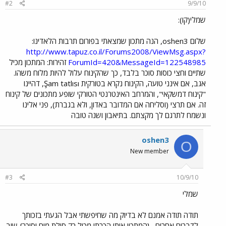
#2
9/9/10
שמלי(קו):
שלום oshen3, הנה מתכון שמצאתי בפורום תרבות הלאדינו:
http://www.tapuz.co.il/Forums2008/ViewMsg.aspx?
ForumId=420&MessageId=122548985
זהירות: המתכון מכיל
שתיים וחצי כוסות סוכר בלבד, כך שהקינוח עלול להיות מלוח משהו.
אגב, אם אינני טועה, הקינוח נקרא בטורקית Şam tatlısı, דהיינו
"קינוח דמשקאי", והמרחב האינטרנטי הטורקי שופע מתכונים של קינוח
זה. אם תרצי (וסליחה אם המדובר באדון, ולא בגברת), פני אלינו
ונשמח לתרגם לך מקצתם. בתיאבון ושנה טובה
oshen3
O
New member
#3
10/9/10
שמלי
תודה תודה אמנם לא בדיוק מה שחיפשתי אבל הגעתי בזכותך
לדברים אחרים . {המתכון אותו הכרתי מכיל רק סולת מים וסוכר} שוב