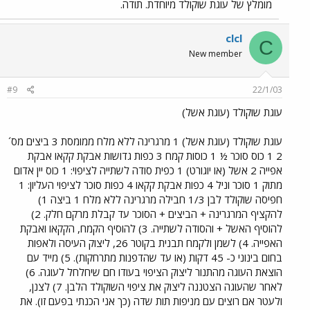
מומלץ של עוגת שוקולד מיוחדת. תודה.
clcl
C
New member
#9
22/1/03
עוגת שוקולד (עוגת אשל)
עוגת שוקולד (עוגת אשל) 1 מרגרינה ללא מלח ממומסת 3 ביצים מס´
2 1 כוס סוכר ½ 1 כוסות קמח 3 כפות גדושות אבקת קקאו אבקת
אפייה 2 אשל (או יוגורט) 1 כפית סודה לשתייה לציפוי: 1 כוס יין אדום
מתוק 1 סוכר וניל 4 כפות אבקת קקאו 4 כפות סוכר לציפוי העליון: 1
חפיסה שוקולד לבן 1/3 חבילה מרגרינה ללא מלח 1 ביצה 1)
להקציף המרגרינה + הביצים + הסוכר עד קבלת מרקם חלק. 2)
להוסיף האשל + והסודה לשתייה. 3) להוסיף הקמח, הקקאו ואבקת
האפייה. 4) לשמן ולקמח תבנית בקוטר 26, ליצוק העיסה ולאפות
בחום בינוני כ- 45 דקות (או עד שהדפנות מתרחקות). 5) מייד עם
הוצאת העוגה מהתנור ליצוק הציפוי בעודו חם שיחלחל לעוגה. 6)
לאחר שהעוגה הצטננה ליצוק את ציפוי השוקולד הלבן. 7) לצנן,
ולעטר אם רוצים עם מניפות תות שדה (כך אני הכנתי בפעם זו). את