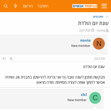
התחבר
הירשם
מתכונים
עוגת יום הולדת
פ
פ
22/1/03
novia
ו
ו
ת
ר
novia
N
ח
ס
New member
ה
ם
נ
ב
ו
ת
#1
22/1/03
ש
א
א
ר
עוגת יום הולדת
י
ך
מבקשת מתכון לעוגה טובה (כי אני צריכה להרשים) בתבנית 28 ושיהיה
אפשר לחתוך אותה לצורה מסויימת. תודה מראש
clcl
C
New member