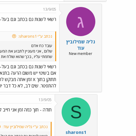
13/9/05
ג
רשאי לשנות גם בכתב וגם בעל-
נכתב ע"י sharons1:
גליה שמילוביץ
עובד כח אדם
עוד
שלום , אני מעוניין לתבוע את המעב
New member
שחמתי עליו , בכך שהוא שולח את ה
רשאי לשנות גם בכתב וגם בעל-
אם בשינוי יש משום הרעה בתנאי
תתוקן בתוך X זמן את
להתפטר. שים לב, לא כל דבר יח
13/9/05
S
תודה - תוך כמה זמן אני חייב ל
נכתב ע"י גליה שמילוביץ עוד:
sharons1
רשאי לשנות גם בכתב וגם בעל-