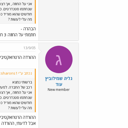
חודשים שהוא מוריד כס
מה עלי לעשות ?
הבהרה -
חתמתי על החוזה 3 חודשים אחרי שחברי חתמו. הם חתמו על נספח הרכב שבו מצויינת החריגה. ואני חתמתי על החוזה בדיוק כמו שלהם מלבד נספח הרכב.
13/9/05
ג
ההורדה הרטרואקטיבית
נכתב ע"י sharons1:
גליה שמילוביץ
ברשותי נמצא
עוד
New member
חודשים שהוא מוריד כס
מה עלי לעשות ?
ההורדה הרטרואקטיבית
אבל לדעתי, ההורדה ב