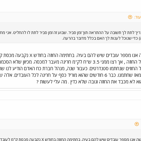
וד:
יך לתת לך תשובה על ההתראה תוך זמן סביר. שבוע זה זמן סביר לתת לו להחליט. אני מחז
 כדי שנוכל לענות לך האם בכלל מדובר בהרעה.
חודשים חתמתי גם אני על החוזה , אך רצו ממני 3.5 ש"ח לק"מ חריגה מעבר
את הכסף רטרואקטיבית מאז שחתמנו. כבר 6 חודשים שהוא מוריד כסף על חריגה ל
א לא מכבד את החוזה וגובה שלא כדין . מה עלי לעשות ?