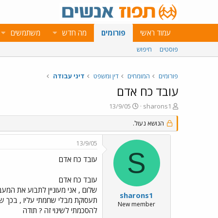
עמוד ראשי
פורומים
מה חדש
משתמשים
פוסטים
חיפוש
פורומים
המומחים
דין ומשפט
דיני עבודה
עובד כח אדם
פ
פ
13/9/05
sharons1
ו
ו
ת
הנושא נעול.
ר
ח
ס
ה
ם
13/9/05
נ
ב
S
ו
ת
עובד כח אדם
ש
א
א
ר
עובד כח אדם
י
שלום , אני מעוניין לתבוע את המעב
ך
sharons1
תעסוקת מבלי שחמתי עליו , בכך שה
New member
להסכמתי לשינוי זה ? תודה