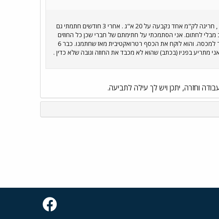
רכב של החברה. למעשה אנו מספר עובדים שיש להם בעיה. בחתימה החוזה בחודש X נקבעה מכסת ק"מ לעובד , חריגה לק"מ אחד נקבעה על 20 א"ג . אחרי 3 חודשים חתמתי גם
נו לי את הרכב מבלי לחתום. אני הסתמכתי על חתימתם של חברי שכן כל החוזים
שנחתמו סטנדרטים. כעבור שנה, מנהל חברת כח האדם הודיע לנו שהוא משנה את חריגת הק"מ ל 1 ש"ח מעבר למכסה. והוא לוקח את הכסף רטרואקטיבית מאז שחתמנו. כבר 6
י מתריע בפניו (בכתב) שהוא לא מכבד את החוזה וגובה שלא כדין .
ודה וחזרה, יתכן ויש לך עילה לתביעה.