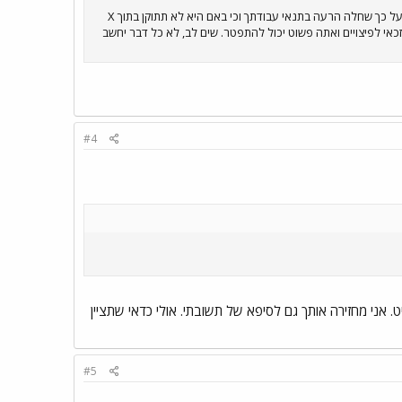
אם בשינוי יש משום הרעה בתנאי עבודתך, לך כעובד, שמורה האופציה להתפטר בדין מפוטר. עליך לתת התראה למעסיק על כך שחלה הרעה בתנאי עבודתך וכי באם היא לא תתוקן בתוך X
זכאי לפיצויים ואתה פשוט יכול להתפטר. שים לב, לא כל דבר יחשב
#4
 אני מחזירה אותך גם לסיפא של תשובתי. אולי כדאי שתציין
#5