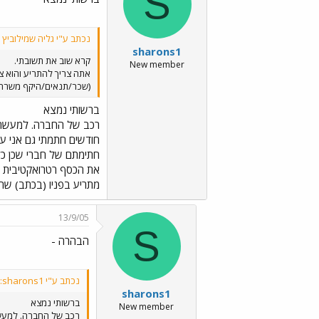
S
נכתב ע"י גליה שמילוביץ ע
sharons1
קרא שוב את תשובתי.
New member
אתה צריך להתריע והוא צר
(שכר/תנאים/היקף משרה)
ברשותי נמצא
מתריע בפניו (בכתב) שהו
13/9/05
S
הבהרה -
נכתב ע"י sharons1:
sharons1
ברשותי נמצא
New member