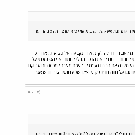
ירה אותך גם לסיפא של תשובתי. אולי כדאי שתציין מה סוג ההרעה
רכב של החברה. למעשה אנו מספר עובדים שיש להם בעיה. בחתימה החוזה בחודש X נקבעה מכסת ק"מ לעובד , חריגה לק"מ אחד נקבעה על 20 א"ג . אחרי 3
 למכסה. מכיוון שלא הסכמתי לחתום - נתנו לי את הרכב מבלי לחתום. אני הסתמכתי על
חתימתם של חברי שכן כל החוזים שנחתמו סטנדרטים. כעבור שנה, מנהל חברת כח האדם הודיע לנו שהוא משנה את חריגת הק"מ ל 1 ש"ח מעבר למכסה. והוא לוקח
כל העובדים. אלה שחתמו על חוזה חריגת ק"מ ואילו שלא חתמו. צדי חודש אני
#6
רכב של החברה. למעשה אנו מספר עובדים שיש להם בעיה. בחתימה החוזה בחודש X נקבעה מכסת ק"מ לעובד , חריגה לק"מ אחד נקבעה על 20 א"ג . אחרי 3 חודשים חתמתי גם