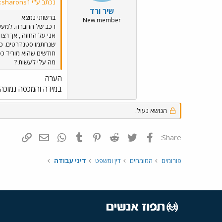
נכתב ע"י sharons1:
שיר ורד
ברשותי נמצא
New member
חודשים שהוא מוריד כס
מה עלי לעשות ?
הערה
במידה והמכסה נמוכה מ
הנושא נעול.
פייסבוק
Twitter
Reddit
Pinterest
Tumblr
WhatsApp
דואר אלקטרונ
הוסף קי
Share:
פורומים
המומחים
דין ומשפט
דיני עבודה