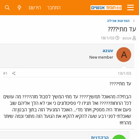
התחבר
הירשם
הפרעות אכילה
עד מתי????
פ
פ
18/1/03
azuv
ו
ו
ת
ר
azuv
A
ח
ס
New member
ה
ם
נ
ב
ו
ת
#1
18/1/03
ש
א
א
ר
עד מתי????
י
ך
הבחילה מהאוכל תמשיך???? עד מתי המשיך לסבול מזה???? מה עושים
לכל הרוחות????? ואל תגידו לי פסיכולוגים כי אני לא הלך אליהם שוב
פעם אחד היה מספיק ויותר מדי... האוכל המגעיל הזה בתוך הבטן זה
שאכלתי לפני רבע שעה להקיא להקיא את הגועל הזה מתוכי וכמה שיותר
מהר!!!!
הרקדנית