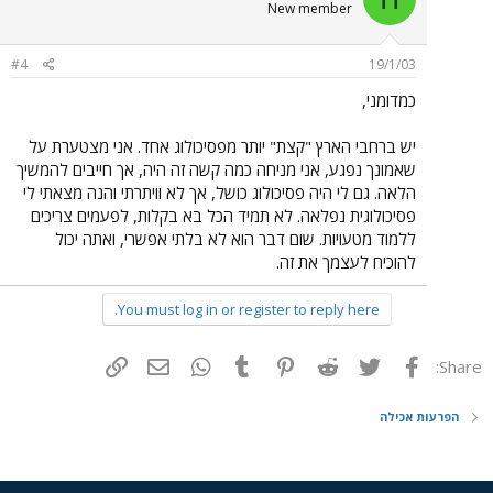
New member
#4
19/1/03
כמדומני,
יש ברחבי הארץ "קצת" יותר מפסיכולוג אחד. אני מצטערת על
שאמונך נפגע, אני מניחה כמה קשה זה היה, אך חייבים להמשיך
הלאה. גם לי היה פסיכולוג כושל, אך לא וויתרתי והנה מצאתי לי
פסיכולוגית נפלאה. לא תמיד הכל בא בקלות, לפעמים צריכים
ללמוד מטעויות. שום דבר הוא לא בלתי אפשרי, ואתה יכול
להוכיח לעצמך את זה.
You must log in or register to reply here.
פייסבוק
Twitter
Reddit
Pinterest
Tumblr
WhatsApp
דואר אלקטרוני
הוסף קישור
Share:
הפרעות אכילה