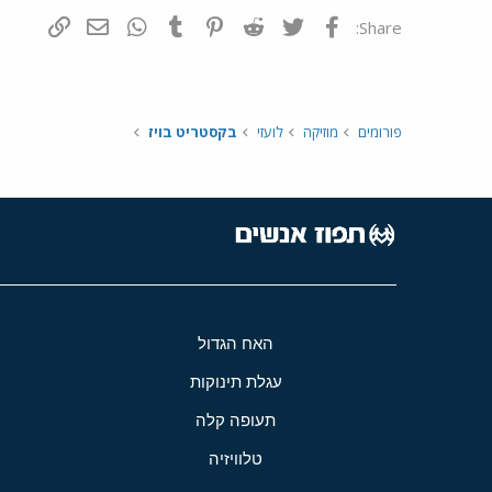
פייסבוק
Twitter
Reddit
Pinterest
Tumblr
WhatsApp
דואר אלקטרונ
הוסף קי
Share:
פורומים
מוזיקה
לועזי
בקסטריט בויז
האח הגדול
עגלת תינוקות
תעופה קלה
טלוויזיה