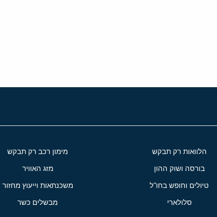
י
שור
הלוואות רק תבקש
מימון רכב רק תבקש
בורסה ושוק ההון
מזג האוויר
טיולים וחופש בחו"ל
משכנתאות וייעוץ מחזור
סלולארי
מבשלים כשר