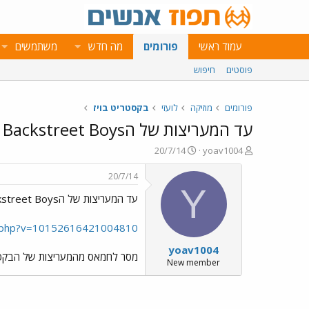
עמוד ראשי
פורומים
מה חדש
משתמשים
פוסטים
חיפוש
פורומים
מוזיקה
לועזי
בקסטריט בויז
עד המעריצות של הBackstreet Boys - מסר לחמאס.
פ
פ
20/7/14
yoav1004
ו
ו
ת
ר
20/7/14
ח
ס
Y
עד המעריצות של הBackstreet Boys - מסר לחמאס.
ה
ם
נ
ב
ו
ת
o.php?v=10152616421004810
ש
א
yoav1004
א
ר
מסר לחמאס מהמעריצות של הבקסטר
י
New member
ך