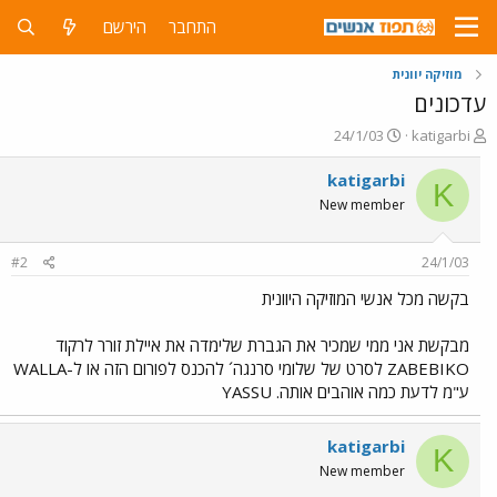
התחבר
הירשם
מוזיקה יוונית
עדכונים
פ
פ
24/1/03
katigarbi
ו
ו
ת
ר
katigarbi
K
ח
ס
New member
ה
ם
נ
ב
ו
ת
#2
24/1/03
ש
א
א
ר
בקשה מכל אנשי המוזיקה היוונית
י
ך
מבקשת אני ממי שמכיר את הגברת שלימדה את איילת זורר לרקוד
ZABEBIKO לסרט של שלומי סרנגה´ להכנס לפורום הזה או ל-WALLA
ע"מ לדעת כמה אוהבים אותה. YASSU
katigarbi
K
New member