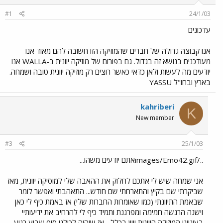
#1
24/1/03
עדכונים
אנו קבוצה גדולה של חברים שהמוזיקה הזו חשובה להם מאוד אנו
מעודכנים בנושא זה בגדול. גם בפורום של מוזיקה יוונית ב-WALLA אנו
יודעים מה לעשות ולאן כדאי כאשר רוצים רק מוזיקה יוונית טובה ושמחה.
בארץ ובחו"ל YASSU
kahriberi
K
New member
#3
25/1/03
../images/Emo42.gifאתם יודעים משהו...
אני שמחה שיש לי אתכם לחלוק את ההאבה שלי למוסיקה יוונית, מאז
שביקרתי שם בקיץ והתארחתי שם חודש... התאהבתי ואפשר לומר
שבאמת התיוונתי (כמו שאומרות החברות שלי) אז באמת כיף לי כאן
וישנה הרגשה חמימה ומפרגנת ותמיד כיף לי להרחיב את ידיעותיי
בעינייני המוזיקה היוונית ויוון בכלל... אז שיהיה לכולנו סוף שבוע רגוע