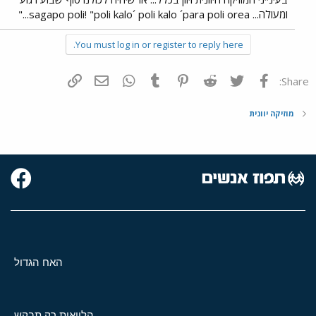
ומעולה... sagapo poli! "poli kalo´ poli kalo ´para poli orea..."
You must log in or register to reply here.
פייסבוק
Twitter
Reddit
Pinterest
Tumblr
WhatsApp
דואר אלקטרוני
הוסף קישור
Share:
מוזיקה יוונית
האח הגדול
הלוואות רק תבקש