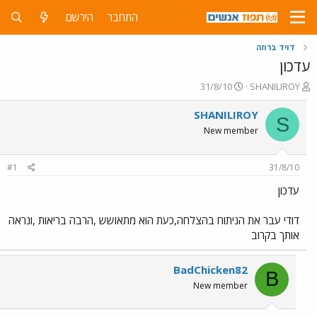
התחבר
הירשם
דויד ברוזה
עדכון
פ
פ
31/8/10
SHANILIROY
ו
ו
ת
ר
SHANILIROY
S
ח
ס
New member
ה
ם
נ
ב
ו
ת
#1
31/8/10
ש
א
א
ר
עדכון
י
ך
דודי עבר את הניתוח בהצלחה,כעת הוא מתאושש ,הרבה בריאות ,ונראה
אותך בקרוב
BadChicken82
B
New member