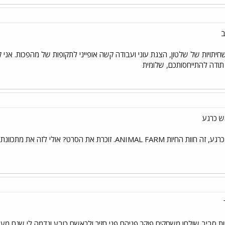
ב
יתויות של שלטון, הצגת עוני ועבודה קשה אופייני לתקופות של מהפכות. אני 
 תודה להתייחסותכם, שלומית
ש כרגע
AN. זוכרת את הסרט? אולי לזה את מתכוונת?
י זוכרת נכון, 4 דמויות סביב שולחן משחקים פוקר פניהם פני חזיר ולראשם כובע ונדמה לי 