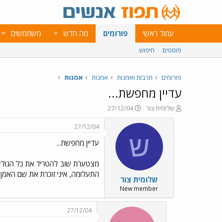
עמוד ראשי
פורומים
מה חדש
משתמשים
פוסטים
חיפוש
פורומים
תרבות ואמנות
אמנות
אמנות
עדיין מחפשת...
פ
פ
שלומית צור
27/12/04
ו
ו
ת
ר
27/12/04
ח
ס
ש
עדיין מחפשת...
ה
ם
נ
ב
ו
ת
ש
א
התעלומה, איני זוכרת את שם האמן 
שלומית צור
א
ר
י
New member
ך
27/12/04