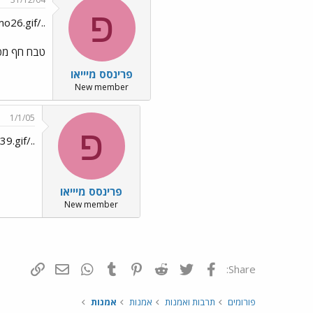
פ
../images/Emo4.gif ../images/Emo26.gif
טבח חף מפש
פרינסס מיייאו
New member
1/1/05
פ
../images/Emo39.gif...
פרינסס מיייאו
New member
פייסבוק
Twitter
Reddit
Pinterest
Tumblr
WhatsApp
דואר אלקטרונ
הוסף קי
Share:
פורומים
תרבות ואמנות
אמנות
אמנות