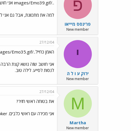
פ
../images/Emo39.gif אני חושבת שאני יודעת
למה את מתכוונת, אבל גם אני לא
פרינסס מיייאו
New member
27/12/04
י
האמן כחייל../images/Emo35.gif../images/Emo35.gif במאבק החברתי../images/Emo35.gif
אני חושב שזה נושא קצת הרבה י
לנסות לסייע. לילה טוב.
ירוק ע ו ל ה
New member
27/12/04
M
את בטוחה ראשי חזיר?
אני מכירה עם ראשי כלבים. Dogs playing poker אולי לזה התכוונת?
Martha
New member