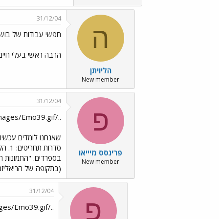
31/12/04
ה
חפשי עבודות של בוש,ה
הרבה ראשי בעלי חיים
הליויתן
New member
31/12/04
פ
../images/Emo39.gif אני יכולה להגיד לך ממה
שאנחנו לומדים עכשיו
פרינסס מיייאו
בספרדים. "התמונות הש
New member
(בתקופה של הריאליזם)
31/12/04
פ
../images/Emo39.gif סאטורן ../images/Emo26.gif