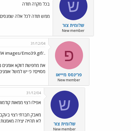
ש
בכל מקרה תודה
ממש תודה לכל אלה שמנסים לע
שלומית צור
New member
31/12/04
פ
../images/Emo39.gif את יכולה למקד את הנושא שלך?
את מחפשת דווקא אומנים מו
מסויים? כי יש למשל אומנים עוד מתחילת המאה ה12 שיצאו נגד/בעד תופעות
פרינסס מיייאו
New member
31/12/04
ש
אפילו רצוי ממאות קודמות
מאבק חברתי רצוי בעקבות
לא תהייה יצירה מאמנות 
שלומית צור
New member