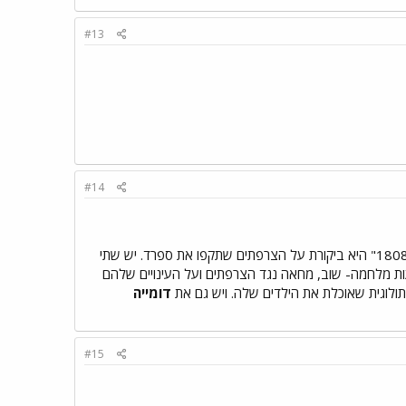
#13
#14
(1746-1828). היצירה "ההוצאה להורג"/"השלישי במאי 1808" היא ביקורת על הצרפתים שתקפו את ספרד. יש שתי
טים: 1. הקפריצ'יוס (טירוף)- שזה מחאה חברתית על שופטים, כמרים, יצאניות וכו'... 2. זוועות מלחמה- שוב, מחאה נגד הצרפתים ועל העינויים שלהם
מתולוגית שאוכלת את הילדים שלה. ויש גם את
דומייה
#15