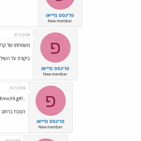
פרינסס מיייאו
New member
31/12/04
פ
משפחתו של קרלו
ביקורת על השילט
פרינסס מיייאו
New member
31/12/04
פ
../images/Emo39.gif וזה של דומייה../images/Emo26.gif
הטבח ברחוב טראנסנונן – 1834 . אגב, ה
פרינסס מיייאו
New member
31/12/04