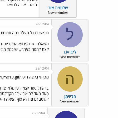
מושג... אודה לו מאד
שלומית צור
New member
28/12/04
ל
חיפוש בגוגל העלה כמה תמונות..
השאלה מה הגירסא המקורית, והאמת
קצת למטה באתר... יש כמה מילים
ליב Liv
New member
29/12/04
ה
נזכרתי בקצה חוט../images/Emo13.gif
ברשותי ספר יוצא דופן מלא יציר
מאד מאד לתיאור שלך הקריקטוריס
הליויתן
למיטב זכרוני היא סוף המאה ה-19 או תחילת המאה העשרים והטרגדיה: הבוקר,כשסוף סוף נזכרתי איפה ראיתי את התמונה הזו,וניגשתי לחפש,גיליתי שאיני מוצא את הספר
New member
29/12/04