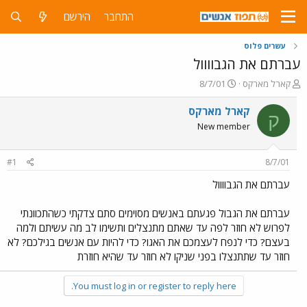
התחבר
הירשם
עשרים פלוס
עברתם את הגבוווול
פ
פ
קארל מארקס
8/7/01
ו
ו
ת
ר
קארל מארקס
ק
ח
ס
New member
ה
ם
נ
ב
ו
ת
#1
8/7/01
ש
א
א
ר
עברתם את הגבוווול
י
ך
עברתם את הגבול פגעתם באנשים מסוימים סתם צדקתי כשהתכוונתי
לפרוש לא חוזר לפה עד שאתם מתנצלים ותשימו לב מה עשיתם ולמה
בעצם? כדי לנפח לעצמכם את האגו? כדי להיות עם אנשים בגילכם? לא
חוזר עד שתתנצלו בפני שניקו לא חוזר עד שהיא חוזרת
You must log in or register to reply here.