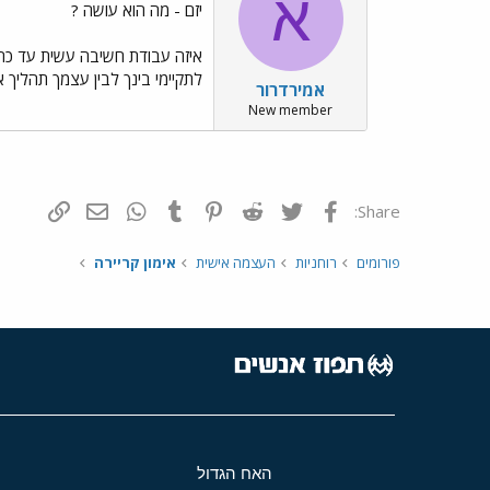
א
יזם - מה הוא עושה ?
איזה עבודת חשיבה עשית עד כה 
לתקיימי בינך לבין עצמך תהליך א
אמירדרור
New member
פייסבוק
Twitter
Reddit
Pinterest
Tumblr
WhatsApp
דואר אלקטרונ
הוסף קי
Share:
פורומים
רוחניות
העצמה אישית
אימון קריירה
האח הגדול