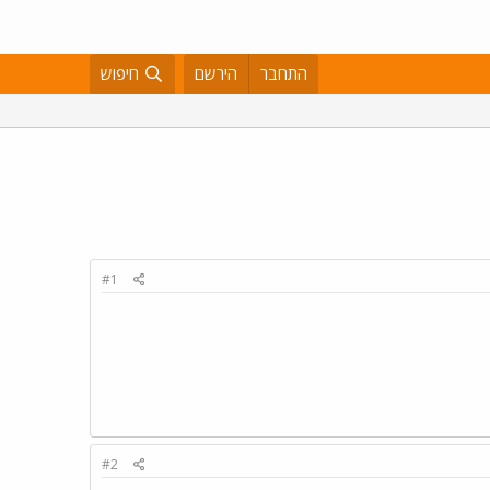
התחבר
הירשם
חיפוש
#1
#2