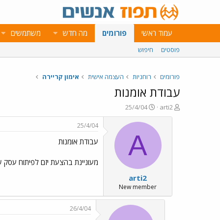
עמוד ראשי
פורומים
מה חדש
משתמשים
פוסטים
חיפוש
פורומים
רוחניות
העצמה אישית
אימון קריירה
עבודת אומנות
פ
פ
25/4/04
arti2
ו
ו
ת
ר
25/4/04
ח
ס
A
עבודת אומנות
ה
ם
נ
ב
ו
ת
מעוניינת בהצעת יזם לפיתוח עסק של
ש
א
arti2
א
ר
י
New member
ך
26/4/04