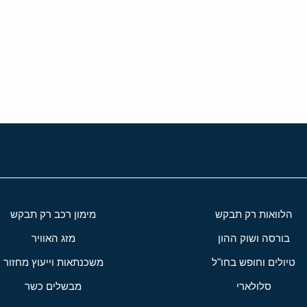
י
שור
הלוואות רק תבקש
מימון רכב רק תבקש
בורסה ושוק ההון
מזג האוויר
טיולים וחופש בחו"ל
משכנתאות וייעוץ מחזור
סלולארי
מבשלים כשר