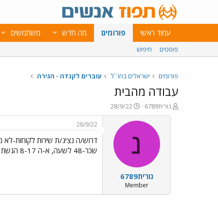
עמוד ראשי
פורומים
מה חדש
משתמשים
פוסטים
חיפוש
פורומים
ישראלים בחו``ל
עוברים לקנדה - הגירה
עבודה מהבית
פ
פ
נורית6789
28/9/22
ו
ו
ת
ר
28/9/22
ח
ס
נ
דרוש/ה נציג/ת שירות לקוחות-לא מוק
ה
ם
נ
ב
שכר-48 לשעה, א-ה 8-17 הגשת מועמדות במייל -
ו
ת
ש
א
נורית6789
א
ר
י
Member
ך