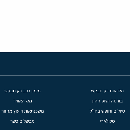
י
שור
הלוואות רק תבקש
מימון רכב רק תבקש
בורסה ושוק ההון
מזג האוויר
טיולים וחופש בחו"ל
משכנתאות וייעוץ מחזור
סלולארי
מבשלים כשר