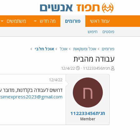
עמוד ראשי
פורומים
מה חדש
משתמשים
פוסטים
חיפוש
פורומים
אוכל ומשקאות
אוכל
אוכל חלבי
עבודה מהבית
פ
פ
חגית112233456
12/4/22
ו
ו
ת
ר
12/4/22
ח
ס
ח
דרושים לעבודה בקלדנות, מדובר על עבודת הקלדה, מדובר על 
ה
ם
נ
ב
usimexpress2023@gmail.com
ו
ת
ש
א
חגית112233456
א
ר
י
Member
ך