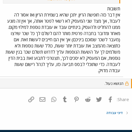
הריון ארוכה שכזאת..?
תשובות
אין דבר כזה חופשת הריון. יתכן שהיא בשמירת הריון ואז אסור לה
לעבוד, אך מצד שני המעסיק לא רשאי לפטר אותה, אך אין זה מונע
ממנו להחליט ולהעסיק בינתיים עובד או עובדת נוספת למילוי מקום.
מאחר ומדובר בחברה פרטית מותר להם לשלם לך כל שכר שירצו
(מעבר לשכר שסוכם ביניכם) אך אין הם חייבים לעשות זאת. אם
כתוצאה מהמצב את עובדת יותר שעות, כולל שעות נוספות ולא
משלמים לך על השעות הנוספות עליך לדרוש תשלם שכר בגין שעות
נוספות, אם המעסיק לא יסכים לכך, תצטרכי לתבוע זאת בבית הדין
לעבודה. כדי שתוכלי לבסס תביעה כזו, עליך לנהל רישום שעות
עבודה מדויק.
הנושא נעול.
פייסבוק
Twitter
Reddit
Pinterest
Tumblr
WhatsApp
דואר אלקטרוני
הוסף קישור
Share:
דיני עבודה