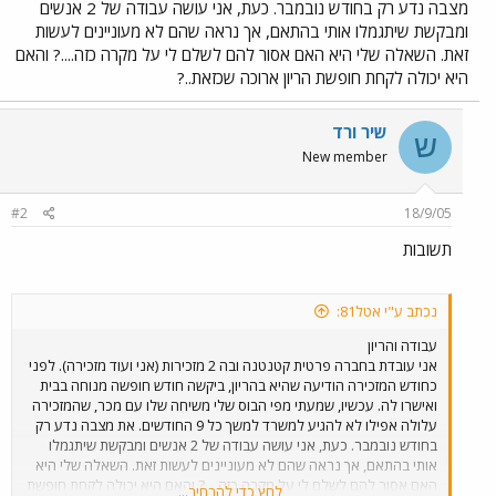
מצבה נדע רק בחודש נובמבר. כעת, אני עושה עבודה של 2 אנשים
ומבקשת שיתגמלו אותי בהתאם, אך נראה שהם לא מעוניינים לעשות
זאת. השאלה שלי היא האם אסור להם לשלם לי על מקרה כזה....? והאם
היא יכולה לקחת חופשת הריון ארוכה שכזאת..?
שיר ורד
ש
New member
#2
18/9/05
תשובות
נכתב ע"י אטל81:
עבודה והריון
אני עובדת בחברה פרטית קטנטנה ובה 2 מזכירות (אני ועוד מזכירה). לפני
כחודש המזכירה הודיעה שהיא בהריון, ביקשה חודש חופשה מנוחה בבית
ואישרו לה. עכשיו, שמעתי מפי הבוס שלי משיחה שלו עם מכר, שהמזכירה
עלולה אפילו לא להגיע למשרד למשך כל 9 החודשים. את מצבה נדע רק
בחודש נובמבר. כעת, אני עושה עבודה של 2 אנשים ומבקשת שיתגמלו
אותי בהתאם, אך נראה שהם לא מעוניינים לעשות זאת. השאלה שלי היא
האם אסור להם לשלם לי על מקרה כזה....? והאם היא יכולה לקחת חופשת
לחץ כדי להרחיב...