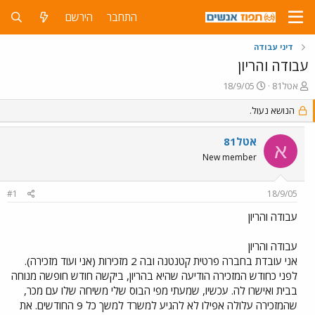
התחבר
הירשם
דיני עבודה
עבודה והריון
פ
פ
אטל81
18/9/05
ו
ו
ת
ר
הנושא נעול.
ח
ס
ה
ם
אטל81
א
נ
ב
New member
ו
ת
ש
א
א
ר
#1
18/9/05
י
ך
עבודה והריון
עבודה והריון
אני עובדת בחברה פרטית קטנטנה ובה 2 מזכירות (אני ועוד מזכירה).
לפני כחודש המזכירה הודיעה שהיא בהריון, ביקשה חודש חופשה מנוחה
בבית ואישרו לה. עכשיו, שמעתי מפי הבוס שלי משיחה שלו עם מכר,
שהמזכירה עלולה אפילו לא להגיע למשרד למשך כל 9 החודשים. את