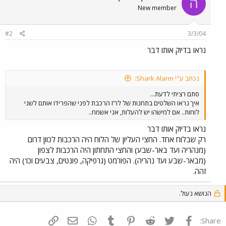
ה
New member
#2
3/3/04
נראו בדיוק אותו דבר
נכתב ע"י Shark Alarm:
סתם רציתי לדעת...
איך נראו השלטים בתחנות של לו"ז הרכבת לפני שהפרידו אותם לשני
לוחות.. אם למישהו יש להעלות, אני אשמח..
נראו בדיוק אותו דבר
רק שבלוח אחד. החצי העליון של הלוח היה הרכבות לכוון דרום
(מנהריה ועד באר-שבע) והחצי התחתון היה הרכבות לצפון
(מבאר-שבע ועד נהריה). הפורמט (גרפיקה, פונטים, צבעים וכו') היה
זהה.
הנושא נעול.
פייסבוק
Twitter
Reddit
Pinterest
Tumblr
WhatsApp
דואר אלקטרוני
הוסף קישור
Share: