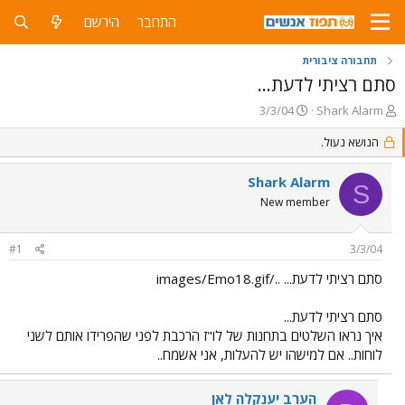
התחבר
הירשם
תחבורה ציבורית
סתם רציתי לדעת...
פ
פ
3/3/04
Shark Alarm
ו
ו
ת
הנושא נעול.
ר
ח
ס
ה
ם
Shark Alarm
S
נ
ב
New member
ו
ת
ש
א
א
ר
#1
3/3/04
י
ך
סתם רציתי לדעת... ../images/Emo18.gif
סתם רציתי לדעת...
איך נראו השלטים בתחנות של לו"ז הרכבת לפני שהפרידו אותם לשני
לוחות.. אם למישהו יש להעלות, אני אשמח..
הערב יענקלה לאן