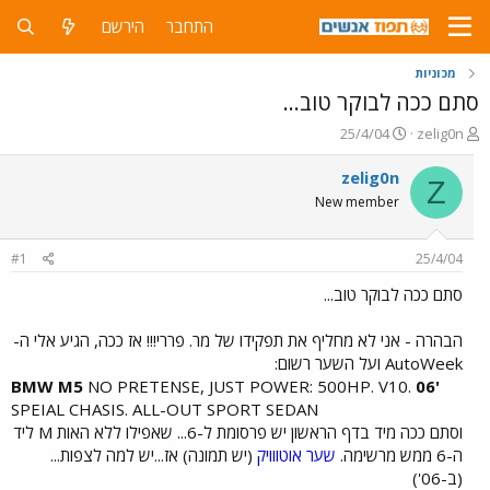
התחבר
הירשם
מכוניות
סתם ככה לבוקר טוב...
פ
פ
25/4/04
zelig0n
ו
ו
ת
ר
zelig0n
Z
ח
ס
New member
ה
ם
נ
ב
ו
ת
#1
25/4/04
ש
א
א
ר
סתם ככה לבוקר טוב...
י
ך
הבהרה - אני לא מחליף את תפקידו של מר. פררי!!! אז ככה, הגיע אלי ה-
AutoWeek ועל השער רשום:
NO PRETENSE, JUST POWER: 500HP. V10.
'06 BMW M5
SPEIAL CHASIS. ALL-OUT SPORT SEDAN​
וסתם ככה מיד בדף הראשון יש פרסומת ל-6... שאפילו ללא האות M ליד
ה-6 ממש מרשימה.
שער אוטווויק
(יש תמונה) אז...יש למה לצפות...
(ב-06')