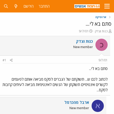
התחבר
הירשם
ארוטיקה
סתם בא לי...
פ
פ
כנות וצדק
9/7/01
ו
ו
ת
ר
כנות וצדק
כ
ח
ס
New member
ה
ם
נ
ב
ו
ת
#1
9/7/01
ש
א
א
ר
סתם בא לי...
י
ך
לכתוב לכם ש... תשוקתם של הגברים לסקס מביאה אותם לפעמים
לקשרים אינטימיים תשוקתן של הנשים לאינטימיות מביאה לעיתים קרובות
לסקס...
ארבל מהכרמל
א
New member