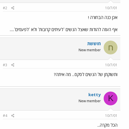
#2
10/7/01
אכן כנה הבחורה !
אף העזה להודות שאצל הנשים `לעיתים קרובות` ולא `לפעמים`.....
חוששת
ח
New member
#3
10/7/01
ותשוקתן של הנשים לסקס... מה איתה?
ketty
K
New member
#4
10/7/01
הכל מקרה...