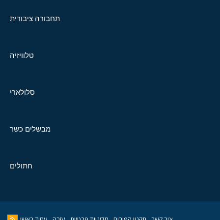
תחבורה ציבורית
טלוויזיה
סלולארי
מבשלים כשר
חתולים
צור קשר
תקנון הפורום
מדיניות פרטיות
עזרה
עמוד ראשי