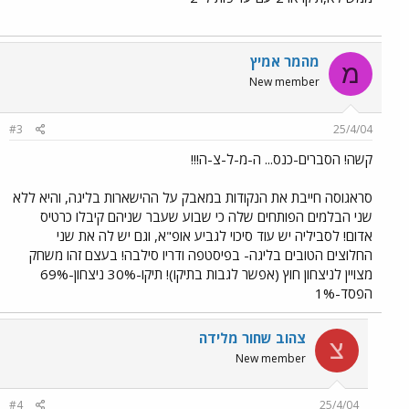
מהמר אמיץ
מ
New member
#3
25/4/04
קשה! הסברים-כנס... ה-מ-ל-צ-ה!!!
סראגוסה חייבת את הנקודות במאבק על ההישארות בליגה, והיא ללא
שני הבלמים הפותחים שלה כי שבוע שעבר שניהם קיבלו כרטיס
אדום! לסביליה יש עוד סיכוי לגביע אופ"א, וגם יש לה את שני
החלוצים הטובים בליגה- בפיסטפה ודריו סילבה! בעצם זהו משחק
מצויין לניצחון חוץ (אפשר לגבות בתיקו)! תיקו-30% ניצחון-69%
הפסד-1%
צהוב שחור מלידה
צ
New member
#4
25/4/04