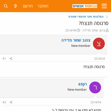
התחבר
הירשם
המלצות ווינר והימורי ספורט
סרגוסה תנצח?
פ
פ
צהוב שחור מלידה
25/4/04
ו
ו
ת
ר
צהוב שחור מלידה
צ
ח
ס
New member
ה
ם
נ
ב
ו
ת
#1
25/4/04
ש
א
א
ר
סרגוסה תנצח?
י
ך
רון65
ר
New member
#2
25/4/04
ממש לא,תיקו או 2 עם עדיפות ל-2