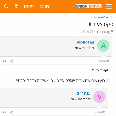
התחבר
הירשם
שלושים פלוס
סקס צעיר!!!
פ
פ
29/5/01
alphatag
ו
ו
ת
ר
alphatag
A
ח
ס
New member
ה
ם
נ
ב
ו
ת
#1
29/5/01
ש
א
א
ר
סקס צעיר!!!
י
ך
יש כאן נשים שחושבות שסקס עם מישהו צעיר זה מדליק וסקסי?
ענת241
ע
New member
#2
30/5/01