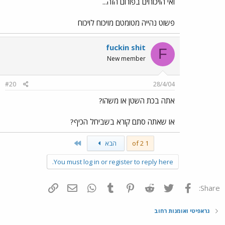
ואי הויכוחים בפורום הזה...
פשוט נהייה מטומטם מויכוח לויכוח
fuckin shit
F
New member
#20
28/4/04
אתה בכת השטן או משהו?
או שאתה סתם קורא בשביחל הכיף?
Last
1 of 2
הבא
You must log in or register to reply here.
פייסבוק
Twitter
Reddit
Pinterest
Tumblr
WhatsApp
דואר אלקטרוני
הוסף קישור
Share:
גראפיטי ואומנות רחוב