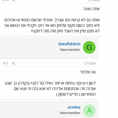
#14
27/4/04
אתה טועה
ואתה גם לא קראת כמו שצריך. אמרתי שהשם המפורש=אלוהים
ולא כתוב בשום מקום שלויתן הוא אל הים. חקרתי את הנושא אני
לא סתם מזיין את השכל וחוץ מזה מזה דיסקט?
Glenfiddich
G
New member
#15
27/4/04
אה ותלמד
לשון !=צעקה (פחות או יותר כאילו קול רם)+.(נקודה) כך שגם
אם זה מה שהתכוומת אליו זה לא יוצא ככה זה יוצא שם
המפורש!(.) תריעו לשטן!(.)
atmka
A
New member