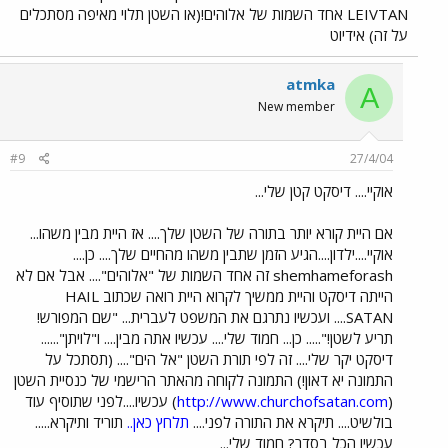
LEIVTAN אחד השמות של אלוהים!(או השטן תלוי מאיפה מסתכלים
על זה) אידיוט
atmka
A
New member
#9
27/4/04
אוקיי.... דיסקט קטן שלי...
אם היית קורא יותר בתורה של השטן שלך.... אז היית מבין משהו...
אוקיי....ילדון....הגיע הזמן שתבין משהו מהחיים שלך.... כן....
shemhameforash זה אחד השמות של "אלוהים".... אבל אם לא
הייתה דיסקט והיית ממשיך לקרוא היית רואה שכתוב HAIL
SATAN.... ועכשיו נתרגם את המשפט לעברית... "שם המפורש!
תריע לשטן!"..... כן... חמוד שלי.... עכשיו אתה מבין.... ו"לויתן"......
דיסקט יקר שלי.... זה לפי תורת השטן "אל הים".... (תסתכל על
התמונה יא דאון!) התמונה לקוחה מהאתר הרישמי של כנסיית השטן
(
http://www.churchofsatan.com
) עכשיו....לפני שתוסיף עוד
בולשיט.... תיקרא את התורה לפני....
תלחץ כאן..
תוריד ותיקרא.....
עכשיו הכל בסדר? חמוד שלי...