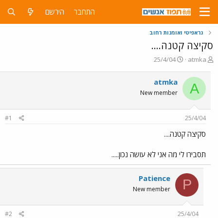
התחבר
הירשם
גראפיטי ואומנות רחוב
סקיצה קטנה....
פ
פ
25/4/04
atmka
ו
ו
ת
ר
atmka
A
ח
ס
New member
ה
ם
נ
ב
ו
ת
#1
25/4/04
ש
א
א
ר
סקיצה קטנה....
י
ך
תסבירו לי מה אני לא עושה נכון.....
Patience
P
New member
#2
25/4/04