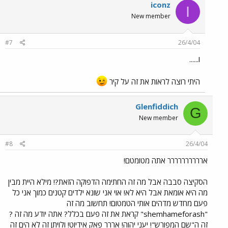
iconz
I
New member
#7
26/4/04
ו......
היתי רוצה לראות את זה על קיר
Glenfiddich
G
New member
#8
26/4/04
ארררררררררר אתה מטומטם!
הסקיצה סבבה אבל מה זה החתימה הדפוקה הזאת?! מילא היית מבין
מה היא אומאת אבל היא לא! אוי אני שונא ילדים קטנים כמוך אני כל
פעם מחדש מדהים אותי הטמטום! תחשוב מה זה
"shemhameforash" קראת את זה פעם בכלל? אתה יודע מה זה ?
זה ה"שם המפורש"! יעני יהוה! אררר פאק אידיוט! ולויתן זה לא הים זה