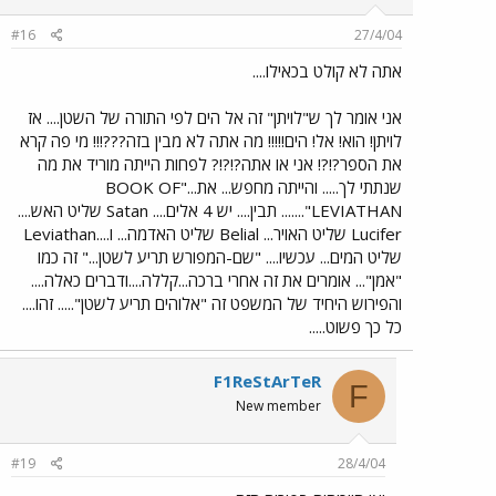
#16
27/4/04
אתה לא קולט בכאילו....
אני אומר לך ש"לויתן" זה אל הים לפי התורה של השטן.... אז
לויתן! הוא! אל! הים!!!!! מה אתה לא מבין בזה???!!! מי פה קרא
את הספר?!?! אני או אתה?!?!? לפחות הייתה מוריד את מה
שנתתי לך..... והייתה מחפש... את..."BOOK OF
LEVIATHAN"....... תבין.... יש 4 אלים.... Satan שליט האש....
Lucifer שליט האויר... Belial שליט האדמה... ו....Leviathan
שליט המים... עכשיו.... "שם-המפורש תריע לשטן..." זה כמו
"אמן"... אומרים את זה אחרי ברכה...קללה....ודברים כאלה....
והפירוש היחיד של המשפט זה "אלוהים תריע לשטן"..... זהו....
כל כך פשוט.....
F1ReStArTeR
F
New member
#19
28/4/04