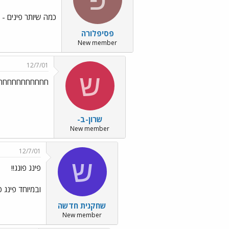
כמה שיותר פינים -
פסיפלורה
New member
12/7/01
ש
חחחחחחחחחחח גדו
שרון-ב-
New member
12/7/01
ש
פינג פונג!!
ובמיוחד פינג פ
שחקנית חדשה
New member