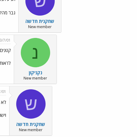
ש
גבר מה?..
שחקנית חדשה
New member
3/7/01
נ
קטנים 
לראות אותי מ
נקניקון
New member
7/01
ש
לא ק
וישח
שחקנית חדשה
New member