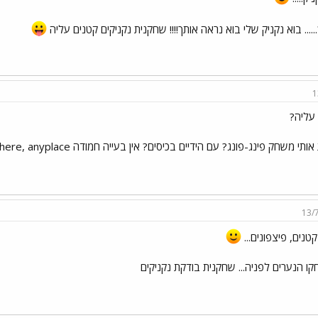
.... בוא נקניק שלי בוא נראה אותך!!!! שחקנית נקניקים קטנים עליה
1
עליה?
שחק פינג-פונג? עם הידיים בכיסים? אין בעייה חמודה anywhere, anyplace נקניקון שחקניות מצחיקות אותו במיוחד אם חדשות 8-p
13/
טנים, פיצפונים...
קו הנערים לפניה... שחקנית בודקת נקניקים