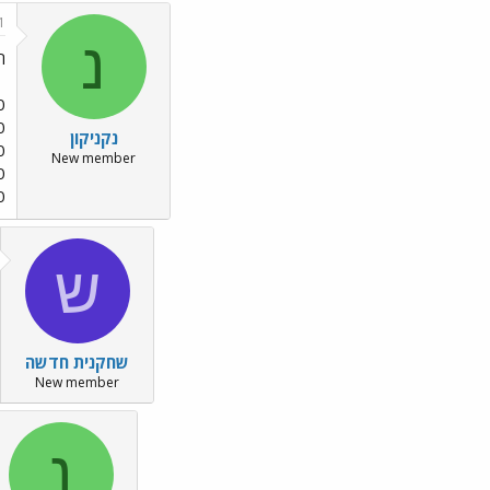
1
נ
ה
פי
פו
נקניקון
פי
New member
פו
פי
ש
שחקנית חדשה
New member
נ