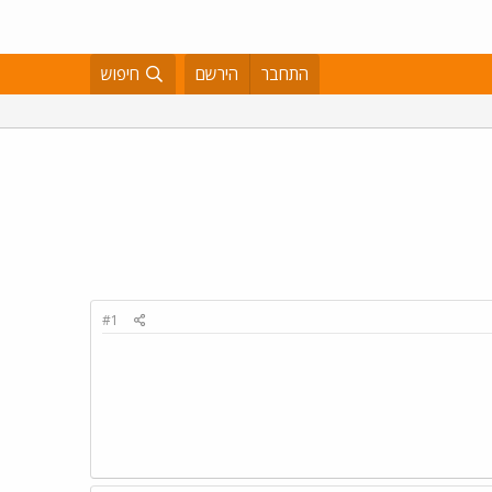
התחבר
הירשם
חיפוש
#1