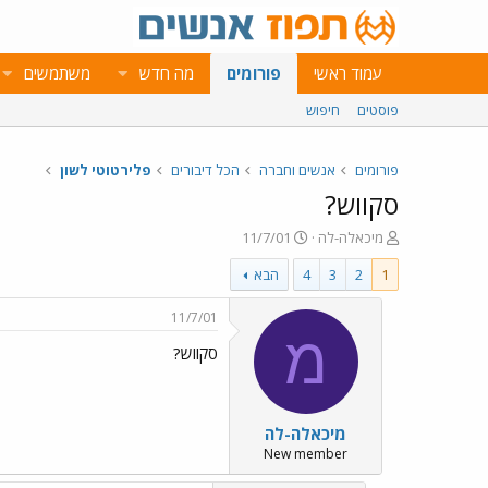
עמוד ראשי
פורומים
מה חדש
משתמשים
פוסטים
חיפוש
פורומים
אנשים וחברה
הכל דיבורים
פלירטוטי לשון
סקווש?
פ
פ
מיכאלה-לה
11/7/01
ו
ו
1
2
3
4
הבא
ת
ר
ח
ס
ה
ם
11/7/01
נ
ב
מ
סקווש?
ו
ת
ש
א
א
ר
י
מיכאלה-לה
ך
New member