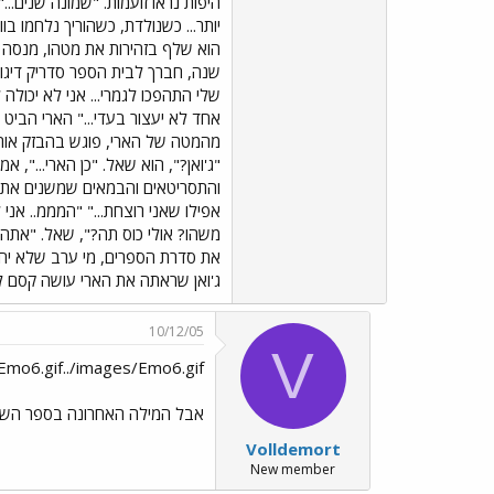
היפות נראו זועמות. "שמונה שנים..
יותר... כשנולדת, כשהוריך נלחמו ב
הוא שלף בזהירות את מטהו, מנסה ל
שנה, חברך לבית הספר סדריק דיגורי
שלי התהפכו לגמרי... אני לא יכולה
אחד לא יעצור בעדי..." הארי הביט
מהמטה של הארי, פוגש בהבזק אור 
"ג'ואן?", הוא שאל. "כן הארי...", א
והתסריטאים והבמאים שמשנים את העל
אפילו שאני רוצחת..." "המממ.. אני 
משהו? אולי כוס תה?", שאל. "אתה מב
את סדרת הספרים, מי ערב שלא יחזרו 
ג'ואן שראתה את הארי עושה קסם לא 
10/12/05
V
mo6.gif../images/Emo6.gif
אבל המילה האחרונה בספר השבי
Volldemort
New member