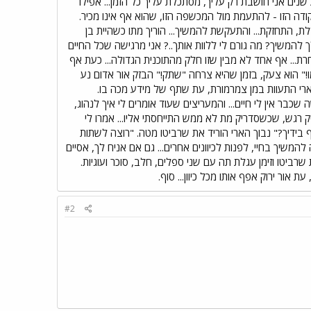
 שנים אני חושבת רק עליך, מסתכלת עליך כל הזמן... אפילו
נקודה הזו - להתעמת מול המכשפה הזו, שהוא אף אינו מכיר.
ת, התחזקת... והתעקשת להמשיך... הוריך מתו כשהיית בן
 להמשיך? מה גורם לי ללוות אותך..? אני מרגישה שכל החיים
חרת... אף אחד לא מבין שזו חלק מהתוכנית הגדולה... כעת אף
!" הוא צעק, בזמן שהיא צרחה "שתק!" הבזק אור אדום נע
ארי התעוות במן צמרמורת, עת שתף של מידע מכה בו.
 שכבר אין לי חיים... והמעריצים שעוד אומרים לי איך לנהוג,
ק רגש, שכשסדריק מת לא ממש התייחסתי אליו... אמרו לי
נף בידיך?" נבוך הארי הוריד את שרביטו מטה. "רוצה לשתות
המשיך בחיי, לפנות לכיוונים אחרים... גם אם אניח לך, אסיים
שרביטו וזימן עגלת תה עם שני ספלים, חלב, סוכר ועוגיות.
ור ירוק אפף אותו מכל כיוון... סוף.
#2