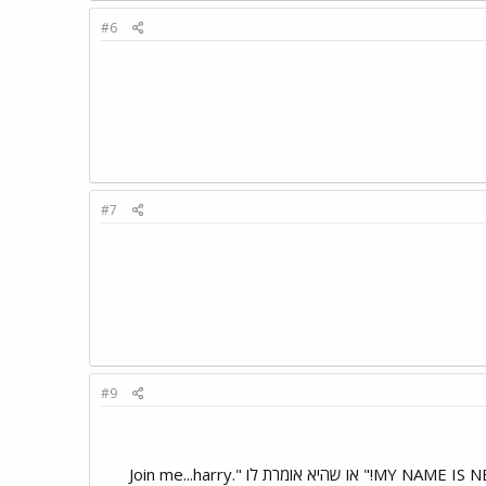
#6
#7
#9
את הסצנה הכי חשובה שהולכים מכות כמוב מאטריקס והיא אומרת לו "now u die potter!" והוא עונה לה "MY NAME IS NEO!" או שהיא אומרת לו "Join me...harry.