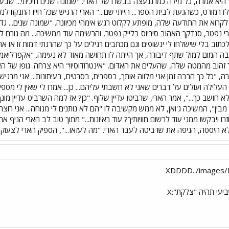
." היא אמרה, כל מילה כמו ננעצה בבשרו של הארי. "שמונה שנים חיכיתי... שבע
וולדרמורט, כשהגעת לבית הספר... הייתי שם..." הארי הרגיש שכל חייו התנקזו ל
קרוא את התודעה שלה, מופתע לקלוט רגש אימהי מכיוונה. "שמונה שנים... גדל
 נפטר, סנדקך האהוב סיריוס בלייק נפטר, והרשימה עוד ממשיכה... מה גורם לך
 לכתוב בלי שישלחו לי ינשופים וגם מכתבים רגילים על כך שהרגתי דמות זו או א
 בה המום למול שתף דיבורה, אך הייתה לו תחושה מאוד לא נעימה. "אקפרליאמו
זהוב מהמטה שלה, שהעלים את האדום. "אינטרודוסיו!" היא צרחה. גופו של ה
מרה, "כל כך הרבה זמן אני מלווה אותך, בספרים, בסרטים, בעיתונות... אני מרגישה
ילה ועולים על דברים שאני לא חשבתי עליהם... כן... אמרו לי שאין לי מספי
לא חושב כך...", אמר הארי, שרביטו עדיין שלוף. "כן? אז למה השרביט עדיין מו
ין", המשיכה ג'ואן, לא ממש מקשיבה לו "הם לא נותנים לי מנוחה... אני רוצה ל
ויבקשו ממני עוד לרשום חוויותיך? עוד ראיונות..." מתוך טוב לב הארי הניף את 
היססה, הניפה את שרביטה לעבר הארי. "מה לעזאז...", הספיק הארי לצעוק, עת א
XDDDD../images/E
עי תהיה "צלקת":X