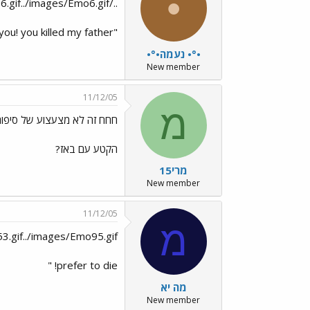
•
../images/Emo6.gif../images/Emo6.gif../images/Emo6.gif../images/Emo6.gif
"ill never join you! you killed my father!" ואז היא עונה לו בקול עמוק ואפל "NO! I AM YOU FATHER"
•°• נעמה•°•
New member
11/12/05
מ
חחח זה לא מצעצוע של סיפור 2? ../ages/Emo12.gif
הקטע עם באז?
מרי15
New member
11/12/05
מ
53.gif../images/Emo95.gif
prefer to die! "
מה יא
New member