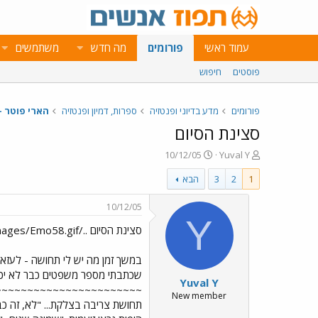
עמוד ראשי
פורומים
מה חדש
משתמשים
פוסטים
חיפוש
פורומים
מדע בדיוני ופנטזיה
ספרות, דמיון ופנטזיה
הארי פוטר -
סצינת הסיום
פ
פ
10/12/05
Yuval Y
ו
ו
1
2
3
הבא
ת
ר
ח
ס
ה
ם
10/12/05
נ
ב
Y
סצינת הסיום ../images/Emo58.gif
ו
ת
ש
א
א
ר
במשך זמן מה יש לי תחושה - לעזאזל
י
שכתבתי מספר משפטים כבר לא יכולת
Yuval Y
ך
~~~~~~~~~~~~~~~~~~~~~~~~~~
New member
תחושת צריבה בצלקת... "לא, זה כב