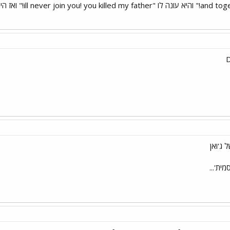
קול עמוק ואפל "NO! I AM YOU FATHER"
 ג'ואן
ית'...