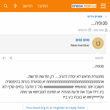
התחבר
הירשם
עשרים פלוס
סנופה...
פ
פ
טוש טוש
9/6/01
ו
ו
ת
ר
טוש טוש
ט
ח
ס
New member
ה
ם
נ
ב
ו
ת
#1
9/6/01
ש
א
א
ר
סנופה...
י
ך
מתנצלת מראש לא יכולה להגיב..... רק הודעות חדשות...
אהממממממממממממממממממממממממ יא מכוערת בגרות בהיסטוריה
חשובה יותר מטושי!!!! יוווווווווווווווווווווווווווווווווווווווו סה``כ מדובר בחיים שלך! לא
ביג דיל! אבל את יודעת מה!?!? יא חתיכת לוסבית!!!! אני מתה
עליייייייייך!!!!!! יא בובה! בע ביי!
You must log in or register to reply here.